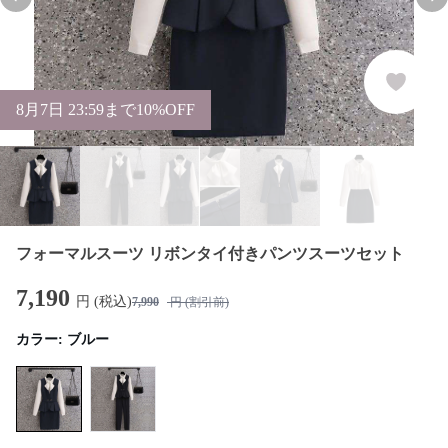
Previous slide
Nex
8
月
7
日 23:59まで10%OFF
フォーマルスーツ リボンタイ付きパンツスーツセット
7,190
円 (税込)
7,990
円 (割引前)
カラー:
ブルー