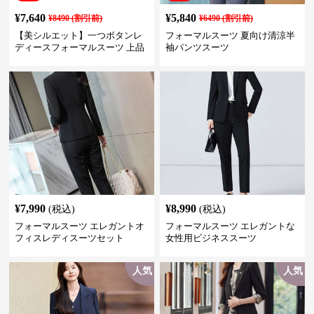
¥
7,640
¥
5,840
¥
8490
(割引前)
¥
6490
(割引前)
【美シルエット】一つボタンレ
フォーマルスーツ 夏向け清涼半
ディースフォーマルスーツ 上品
袖パンツスーツ
きれいめ セットアップ対応 ビジ
ネス・式典・会食にも＜大きい
サイズ有＞
¥
7,990
¥
8,990
(税込)
(税込)
フォーマルスーツ エレガントオ
フォーマルスーツ エレガントな
フィスレディスーツセット
女性用ビジネススーツ
人気
人気