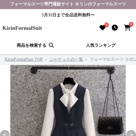
フォーマルスーツ専門通販サイト キリンのフォーマルスーツ
5月31日まで全品送料無料〜
0
0
KirinFormalSuit
商品を検索する
人気ランキング
KirinFormalSuit TOP
›
ジャケットの一覧
›
フォーマルスーツ リボ