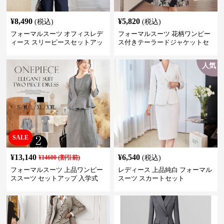
¥
8,490
¥
5,820
(税込)
(税込)
フォーマルスーツ オフィスレデ
フォーマルスーツ 花柄ワンピー
ィース スリーピースセットアッ
ス付きテーラードジャケットセ
プ
ットアップ
人気
SALE
¥
13,140
¥
6,540
¥
14600
(割引前)
(税込)
フォーマルスーツ 上品ワンピー
レディース 上品純白 フォーマル
ススーツ セットアップ 入学式
スーツ スカートセット
卒業式 結婚式