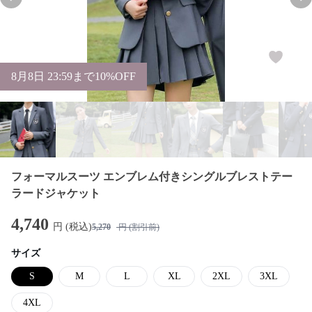
Previous slide
Nex
8
月
8
日 23:59まで10%OFF
フォーマルスーツ エンブレム付きシングルブレストテー
ラードジャケット
4,740
円 (税込)
5,270
円 (割引前)
サイズ
S
M
L
XL
2XL
3XL
4XL