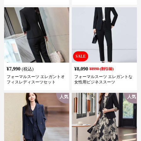
きれいめ セットアップ対応 ビジ
ネス・式典・会食にも＜大きい
サイズ有＞
SALE
¥
7,990
¥
8,090
(税込)
¥
8990
(割引前)
フォーマルスーツ エレガントオ
フォーマルスーツ エレガントな
フィスレディスーツセット
女性用ビジネススーツ
人気
人気