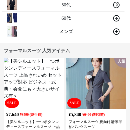
50代
60代
メンズ
フォーマルスーツ 人気アイテム
人気
SALE
SALE
¥
7,640
¥
5,840
¥
8490
(割引前)
¥
6490
(割引前)
【美シルエット】一つボタンレ
フォーマルスーツ 夏向け清涼半
ディースフォーマルスーツ 上品
袖パンツスーツ