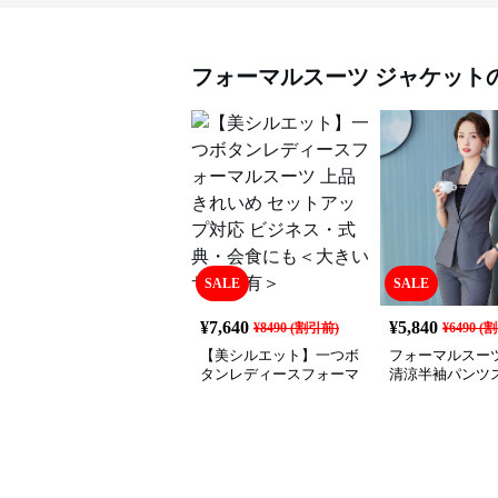
フォーマルスーツ
ジャケット
SALE
SALE
¥
7,640
¥
5,840
¥
8490
(割引前)
¥
6490
(割
【美シルエット】一つボ
フォーマルスーツ
タンレディースフォーマ
清涼半袖パンツ
ルスーツ 上品きれいめ
セットアップ対応 ビジネ
ス・式典・会食にも＜大
きいサイズ有＞