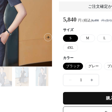
ご注文確定か
5,840
円 (税込)
6,490
円 (割引
サイズ
S
M
L
Next slide
4XL
カラー
ブラック
グレー
ブ
1
購