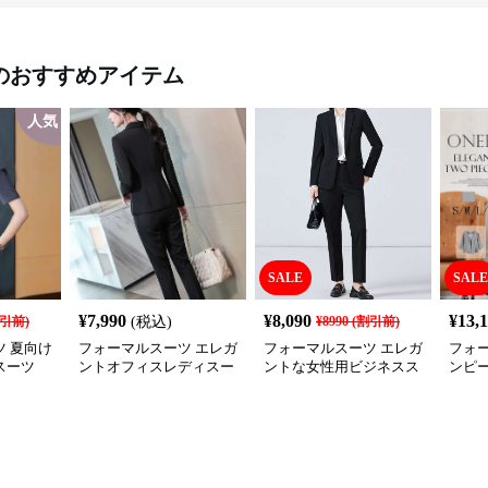
のおすすめアイテム
人気
SALE
SALE
¥
7,990
¥
8,090
¥
13,
引前)
(税込)
¥
8990
(割引前)
 夏向け
フォーマルスーツ エレガ
フォーマルスーツ エレガ
フォ
スーツ
ントオフィスレディスー
ントな女性用ビジネスス
ンピ
ツセット
ーツ
ップ 
式