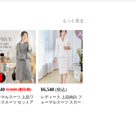
もっと見る
人気
140
¥
6,540
¥
10,490
¥
14600
(割引前)
(税込)
(税込)
ーマルスーツ 上品ワ
レディース 上品純白 フ
フォーマルスーツ エレ
ーススーツ セットア
ォーマルスーツ スカート
ントな3ピースパンツス
入学式 卒業式 結婚
セット
ーツ