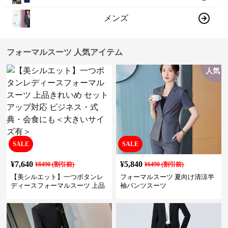
メンズ
フォーマルスーツ 人気アイテム
人気
SALE
SALE
¥
7,640
¥
5,840
¥
8490
(割引前)
¥
6490
(割引前)
【美シルエット】一つボタンレ
フォーマルスーツ 夏向け清涼半
ディースフォーマルスーツ 上品
袖パンツスーツ
きれいめ セットアップ対応 ビジ
ネス・式典・会食にも＜大きい
サイズ有＞