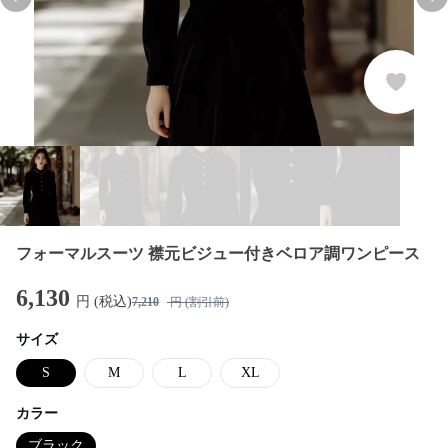
Previous slide
Nex
フォーマルスーツ 襟元ビジュー付きベロア調ワンピース
6,130
円 (税込)
7,210
円 (割引前)
サイズ
S
M
L
XL
カラー
ブラック