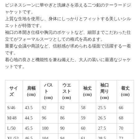
ビジネスシーンに華やぎと洗練さを添える二つ釦のテーラードジ
ャケットです。
上質な生地を使用し、身体にしっかりとフィットする美しいシル
エットが特徴です。
袖口の本開き仕様や胸元のポケットなど、細部までこだわった仕
立てがフォーマルスーツとしての格式を高めます。
重要な会議や商談など、信頼感が求められる場面で活躍する一着
です。
着心地の良さと機能性を兼ね備えた、大人の装いに最適なジャケ
ットです。
バス
ウエ
袖口
サイ
肩幅
袖丈
着丈
ト
スト
周り
ズ
(cm)
(cm)
(cm)
(cm)
(cm)
(cm)
S/46
43.5
92
82
58
25.5
66
M/48
44.5
96
86
59
26.5
68
L/50
45.5
100
90
60
27.5
70
XL/52
46.5
104
94
61
28.5
72