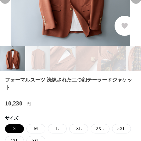
Previous slide
Nex
フォーマルスーツ 洗練された二つ釦テーラードジャケッ
ト
10,230
円
サイズ
S
M
L
XL
2XL
3XL
4XL
5XL