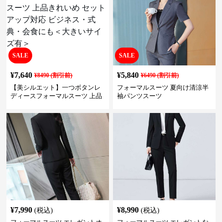
SALE
SALE
¥
7,640
¥
5,840
¥
8490
(割引前)
¥
6490
(割引前)
【美シルエット】一つボタンレ
フォーマルスーツ 夏向け清涼半
ディースフォーマルスーツ 上品
袖パンツスーツ
きれいめ セットアップ対応 ビジ
ネス・式典・会食にも＜大きい
サイズ有＞
¥
7,990
¥
8,990
(税込)
(税込)