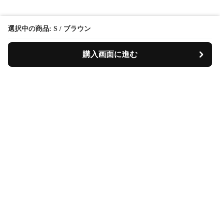
選択中の商品: S / ブラウン
購入画面に進む
KirinFormalSuit
について
会社概要