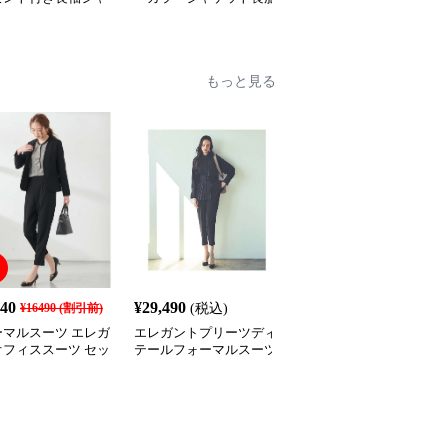
トとワンピースの喪
アンサンブル
ト喪服アンサンブル
ット
もっと見る
840
¥
29,490
¥
12,490
¥
16490
(割引前)
(税込)
(税込)
ーマルスーツ エレガ
エレガントプリーツディ
フォーマルスーツ エレ
オフィススーツ セッ
テールフォーマルスーツ
ントオフィスレディスー
ップ
ツ