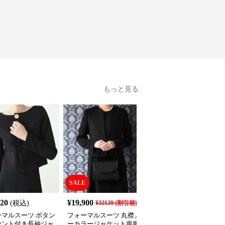
もっと見る
SALE
320
¥
19,900
¥
8,680
(税込)
¥
22120
(割引前)
(税込)
ーマルスーツ ボタン
フォーマルスーツ 丸襟ノ
フォーマルスーツ エレ
セント付き長袖ジャ
ーカラージャケット喪服
ントノーカラージャケッ