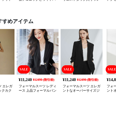
ンツの三点セット喪服
ピース喪服
ケッ
服セ
すすめアイテム
SALE
SALE
SALE
¥
11,240
¥
11,240
¥
14,
¥
12490
(割引前)
¥
12490
(割引前)
 エレガ
フォーマルスーツ レディ
フォーマルスーツ エレガ
フォ
ックカク
ース 上品フォーマルパン
ントなオーバーサイズジ
ント
ツスーツ
ャケット
トア