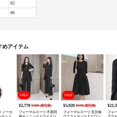
82
86
すめアイテム
SALE
SALE
¥
2,770
¥
5,920
¥
21,
¥
3080
(割引前)
¥
6580
(割引前)
 ノーカ
フォーマルスーツ 不規則
フォーマルスーツ 五分袖
フォ
ャケット
裾チュニックとワイドパ
ウエストタック入りワン
アク