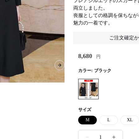
フレアシルエットのスカート
両立しました。
喪服としての格調を保ちなが
魅力の一着です。
ご注文確定か
8,680
円
Next slide
カラー:
ブラック
サイズ
M
L
XL
1