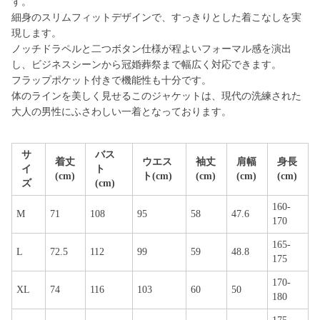
す。
細身のスリムフィットデザインで、すっきりとした着こなしを実
現します。
ノッチドラペルと二つボタン仕様が程よいフォーマル感を演出
し、ビジネスシーンから冠婚葬祭まで幅広く対応できます。
フラップポケット付きで機能性も十分です。
体のラインを美しく見せるこのジャケットは、現代の洗練された
大人の男性にふさわしい一着となっております。
サ
バス
着丈
ウエス
袖丈
肩幅
身長
イ
ト
(cm)
ト(cm)
(cm)
(cm)
(cm)
ズ
(cm)
160-
M
71
108
95
58
47.6
170
165-
L
72.5
112
99
59
48.8
175
170-
XL
74
116
103
60
50
180