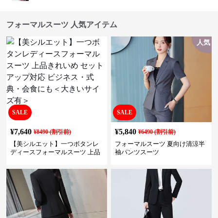
フォーマルスーツ 人気アイテム
人気
SALE
SALE
¥
7,640
¥
5,840
¥
8490
(割引前)
¥
6490
(割引前)
【美シルエット】一つボタンレ
フォーマルスーツ 夏向け清涼半
ディースフォーマルスーツ 上品
袖パンツスーツ
きれいめ セットアップ対応 ビジ
ネス・式典・会食にも＜大きい
サイズ有＞