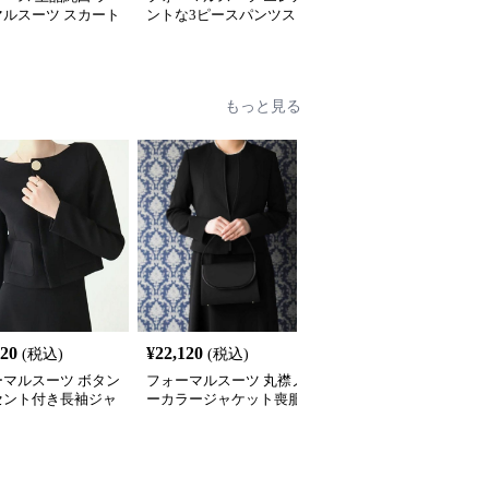
マルスーツ スカート
ントな3ピースパンツス
カル ウエストシェイプ
ト
ーツ
ーツ
もっと見る
320
¥
22,120
¥
8,680
(税込)
(税込)
(税込)
ーマルスーツ ボタン
フォーマルスーツ 丸襟ノ
フォーマルスーツ エレ
セント付き長袖ジャ
ーカラージャケット喪服
ントノーカラージャケッ
トとワンピースの喪
アンサンブル
ト喪服アンサンブル
ット