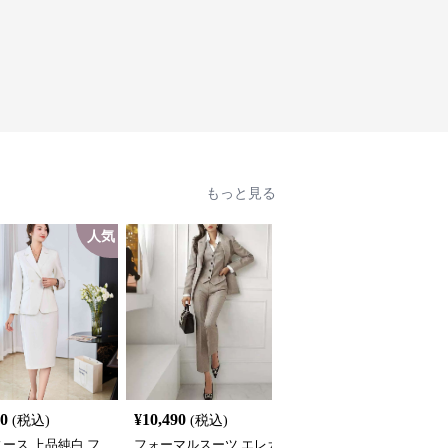
もっと見る
人気
SALE
40
¥
10,490
¥
7,640
(税込)
(税込)
¥
8490
(割引前)
ース 上品純白 フ
フォーマルスーツ エレガ
フォーマルスーツ クラ