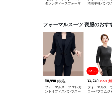
タンレディースフォーマ
清涼半袖パンツ
ルスーツ 上品きれいめ
セットアップ対応 ビジネ
ス・式典・会食にも＜大
きいサイズ有＞
フォーマルスーツ
喪服
のおす
SALE
¥
8,990
¥
4,740
(税込)
¥
5270
(割
フォーマルスーツ エレガ
フォーマルスーツ
ントオフィスパンツスー
ラーペプラムジ
ツ
喪服スーツ