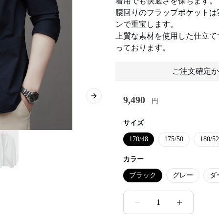
着用でも快適さを保ちます。
腰回りのフラップポケットは
ンで重宝します。
上質な素材を使用した仕立て
っております。
ご注文確定か
9,490
Next slide
円
サイズ
170/48
175/50
180/52
カラー
ブラック
グレー
ダ
1