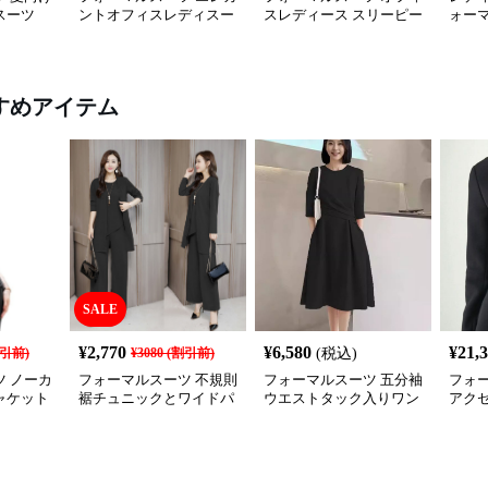
スーツ
ントオフィスレディスー
スレディース スリーピー
ォー
ツセット
スセットアップ
セッ
すめアイテム
SALE
¥
2,770
¥
6,580
¥
21,
引前)
¥
3080
(割引前)
(税込)
 ノーカ
フォーマルスーツ 不規則
フォーマルスーツ 五分袖
フォ
ャケット
裾チュニックとワイドパ
ウエストタック入りワン
アク
ンツの三点セット喪服
ピース喪服
ケッ
服セ