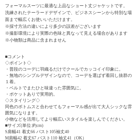
フォーマルスーツに最適な上品なショート丈ジャケットです。
洗練されたテーラードデザインで、ビジネスシーンから特別な場
面まで幅広くお使いいただけます。
※採寸方法の違いにより多少の誤差がございます
※撮影環境により実際の色味と異なって見える場合があります
※小物類は商品に含まれません
■コメント
◇ポイント◇
・普段のコーデに羽織るだけでクールでカッコイイ印象に。
・無地のシンプルデザインなので、コーデを選ばず着回し抜群の
１着。
・ベルトでまたひと味違った雰囲気に。
・ポケットありで実用的。
◇スタイリング◇
同色のボトムスと合わせてもフォーマル感が出て大人シックな雰
囲気になります。
小物などを活用してより幅広いスタイルを楽しんでください。
■サイズ(単位:約cm)
S肩幅41 着丈66 バスト105袖丈40
M肩幅42 着丈67 バスト110 袖丈41（OK）