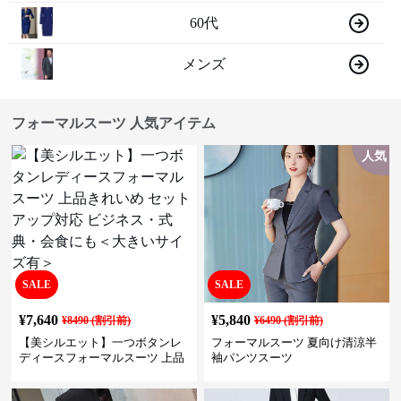
60代
メンズ
フォーマルスーツ 人気アイテム
人気
SALE
SALE
¥
7,640
¥
5,840
¥
8490
(割引前)
¥
6490
(割引前)
【美シルエット】一つボタンレ
フォーマルスーツ 夏向け清涼半
ディースフォーマルスーツ 上品
袖パンツスーツ
きれいめ セットアップ対応 ビジ
ネス・式典・会食にも＜大きい