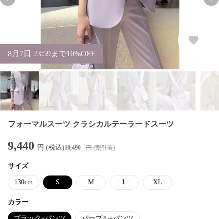
Previous slide
Nex
8
月
7
日 23:59まで10%OFF
フォーマルスーツ クラシカルテーラードスーツ
9,440
円 (税込)
10,490
円 (割引前)
サイズ
130cm
S
M
L
XL
カラー
ブラック+パンツ
パープル+パンツ