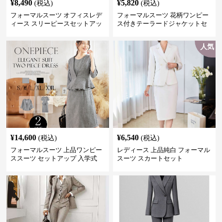
¥
8,490
¥
5,820
(税込)
(税込)
フォーマルスーツ オフィスレデ
フォーマルスーツ 花柄ワンピー
ィース スリーピースセットアッ
ス付きテーラードジャケットセ
プ
ットアップ
人気
¥
14,600
¥
6,540
(税込)
(税込)
フォーマルスーツ 上品ワンピー
レディース 上品純白 フォーマル
ススーツ セットアップ 入学式
スーツ スカートセット
卒業式 結婚式