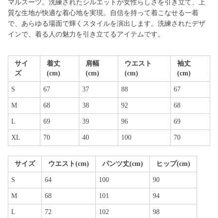
マルスーツ。洗練されたシルエットが女性らしさを引き立て、上
質な生地が快適な着心地を実現。自信を持って着こなせる一着
で、あらゆる場面で輝くスタイルを演出します。洗練されたデザ
インで、着る人の魅力を引き立てるアイテムです。
サイ
着丈
肩幅
ウエスト
袖丈
ズ
(cm)
(cm)
(cm)
(cm)
S
67
37
88
67
M
68
38
92
68
L
69
39
96
69
XL
70
40
100
70
サイズ
ウエスト(cm)
パンツ丈(cm)
ヒップ(cm)
S
64
100
90
M
68
101
94
L
72
102
98