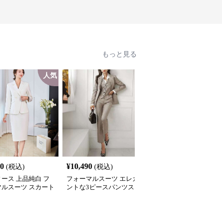
もっと見る
人気
SALE
40
¥
10,490
¥
7,640
(税込)
(税込)
¥
8490
(割引前)
ース 上品純白 フ
フォーマルスーツ エレガ
フォーマルスーツ クラ
マルスーツ スカート
ントな3ピースパンツス
カル ウエストシェイプ
ト
ーツ
ーツ