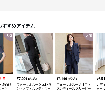
おすすめアイテム
人気
人気
¥
7,990
¥
8,490
¥
6,5
引前)
(税込)
(税込)
 夏向け
フォーマルスーツ エレガ
フォーマルスーツ オフィ
レディ
スーツ
ントオフィスレディスー
スレディース スリーピー
ォー
ツセット
スセットアップ
セッ