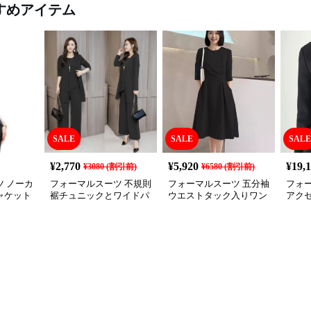
すめアイテム
SALE
SALE
SALE
¥
2,770
¥
5,920
¥
19,
¥
3080
(割引前)
¥
6580
(割引前)
 ノーカ
フォーマルスーツ 不規則
フォーマルスーツ 五分袖
フォ
ャケット
裾チュニックとワイドパ
ウエストタック入りワン
アク
ンツの三点セット喪服
ピース喪服
ケッ
服セ