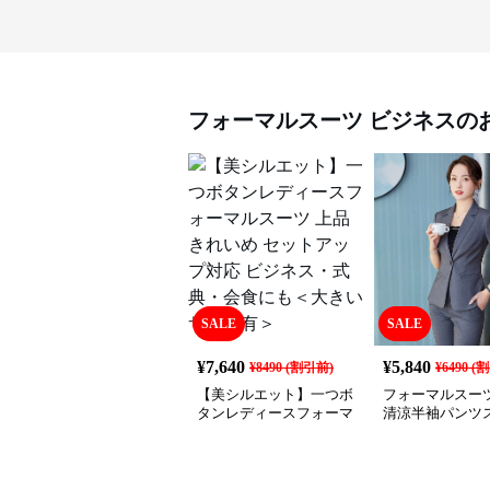
フォーマルスーツ
ビジネス
の
SALE
SALE
¥
7,640
¥
5,840
¥
8490
(割引前)
¥
6490
(割
【美シルエット】一つボ
フォーマルスーツ
タンレディースフォーマ
清涼半袖パンツ
ルスーツ 上品きれいめ
セットアップ対応 ビジネ
ス・式典・会食にも＜大
きいサイズ有＞