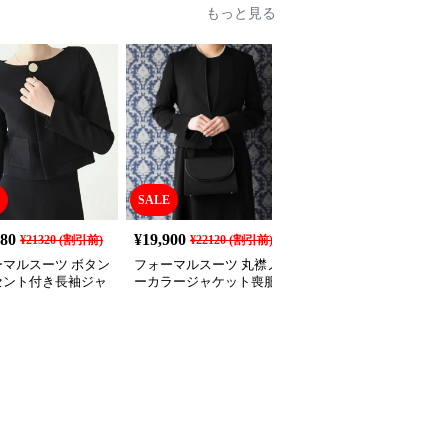
もっと見る
SALE
SALE
180
¥
19,900
¥
7,810
¥
21320
(割引前)
¥
22120
(割引前)
¥
8680
(割引前)
ーマルスーツ ボタン
フォーマルスーツ 丸襟ノ
フォーマルスーツ エレ
セント付き長袖ジャ
ーカラージャケット喪服
ントノーカラージャケッ
トとワンピースの喪
アンサンブル
ト喪服アンサンブル
ット