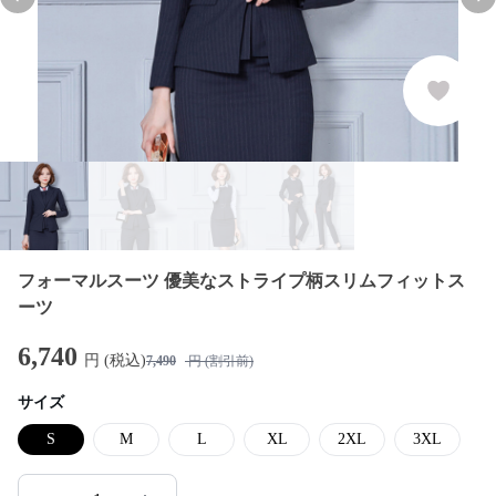
Previous slide
Nex
フォーマルスーツ 優美なストライプ柄スリムフィットス
ーツ
6,740
円 (税込)
7,490
円 (割引前)
サイズ
S
M
L
XL
2XL
3XL