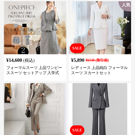
人気
SALE
¥
14,600
¥
5,890
(税込)
¥
6540
(割引前)
フォーマルスーツ 上品ワンピー
レディース 上品純白 フォーマル
ススーツ セットアップ 入学式
スーツ スカートセット
卒業式 結婚式
SALE