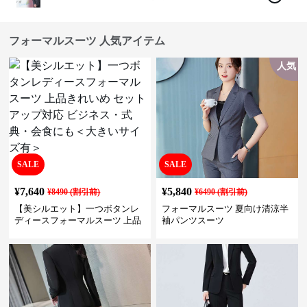
フォーマルスーツ 人気アイテム
人気
SALE
SALE
¥
7,640
¥
5,840
¥
8490
(割引前)
¥
6490
(割引前)
【美シルエット】一つボタンレ
フォーマルスーツ 夏向け清涼半
ディースフォーマルスーツ 上品
袖パンツスーツ
きれいめ セットアップ対応 ビジ
ネス・式典・会食にも＜大きい
サイズ有＞