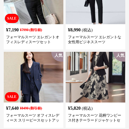
SALE
¥
7,190
¥
8,990
¥
7990
(割引前)
(税込)
フォーマルスーツ エレガントオ
フォーマルスーツ エレガントな
フィスレディスーツセット
女性用ビジネススーツ
人気
人気
SALE
¥
7,640
¥
5,820
¥
8490
(割引前)
(税込)
フォーマルスーツ オフィスレデ
フォーマルスーツ 花柄ワンピー
ィース スリーピースセットアッ
ス付きテーラードジャケットセ
プ
ットアップ