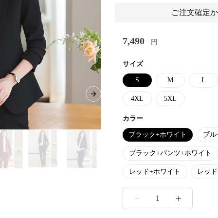
ご注文確定か
7,490
円
サイズ
S
M
L
Next slide
4XL
5XL
カラー
ブラック+ホワイト
ブル
ブラック+パンツ+ホワイト
レッド+ホワイト
レッド
1