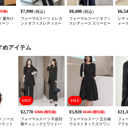
¥
7,990
¥
8,490
¥
6,5
引前)
(税込)
(税込)
 夏向け
フォーマルスーツ エレガ
フォーマルスーツ オフィ
レディ
スーツ
ントオフィスレディスー
スレディース スリーピー
ォー
ツセット
スセットアップ
セッ
すめアイテム
SALE
SALE
¥
2,770
¥
5,920
¥
21,
¥
3080
(割引前)
¥
6580
(割引前)
 ノーカ
フォーマルスーツ 不規則
フォーマルスーツ 五分袖
フォ
ャケット
裾チュニックとワイドパ
ウエストタック入りワン
アク