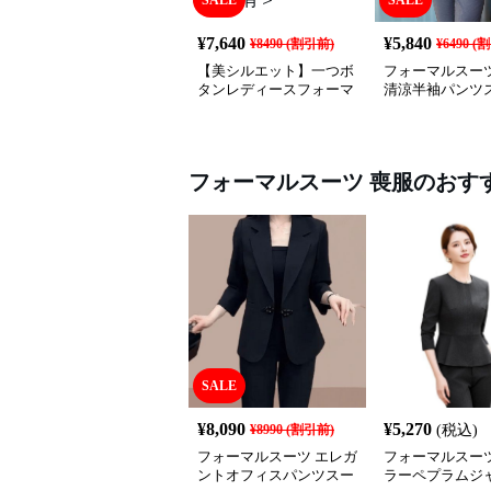
SALE
SALE
¥
7,640
¥
5,840
¥
8490
(割引前)
¥
6490
(割
【美シルエット】一つボ
フォーマルスーツ
タンレディースフォーマ
清涼半袖パンツ
ルスーツ 上品きれいめ
セットアップ対応 ビジネ
ス・式典・会食にも＜大
きいサイズ有＞
フォーマルスーツ
喪服
のおす
SALE
¥
8,090
¥
5,270
¥
8990
(割引前)
(税込)
フォーマルスーツ エレガ
フォーマルスーツ
ントオフィスパンツスー
ラーペプラムジ