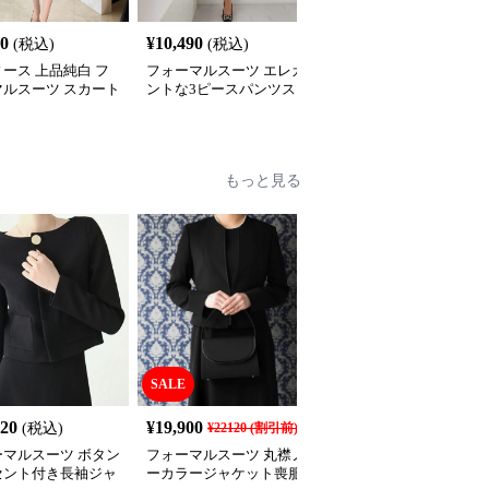
SALE
40
¥
10,490
¥
7,640
(税込)
(税込)
¥
8490
(割引前)
ース 上品純白 フ
フォーマルスーツ エレガ
フォーマルスーツ クラ
マルスーツ スカート
ントな3ピースパンツス
カル ウエストシェイプ
ト
ーツ
ーツ
もっと見る
SALE
320
¥
19,900
¥
8,680
(税込)
¥
22120
(割引前)
(税込)
ーマルスーツ ボタン
フォーマルスーツ 丸襟ノ
フォーマルスーツ エレ
セント付き長袖ジャ
ーカラージャケット喪服
ントノーカラージャケッ