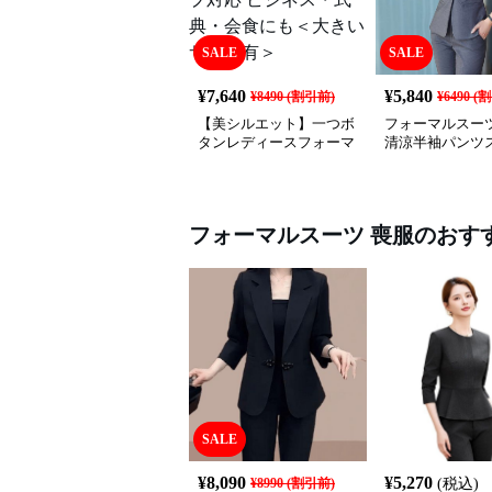
SALE
SALE
¥
7,640
¥
5,840
¥
8490
(割引前)
¥
6490
(割
【美シルエット】一つボ
フォーマルスーツ
タンレディースフォーマ
清涼半袖パンツ
ルスーツ 上品きれいめ
セットアップ対応 ビジネ
ス・式典・会食にも＜大
きいサイズ有＞
フォーマルスーツ
喪服
のおす
SALE
¥
8,090
¥
5,270
¥
8990
(割引前)
(税込)