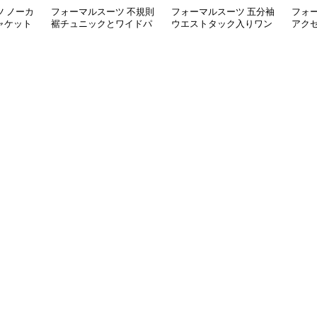
 ノーカ
フォーマルスーツ 不規則
フォーマルスーツ 五分袖
フォ
ャケット
裾チュニックとワイドパ
ウエストタック入りワン
アク
ンツの三点セット喪服
ピース喪服
ケッ
服セ