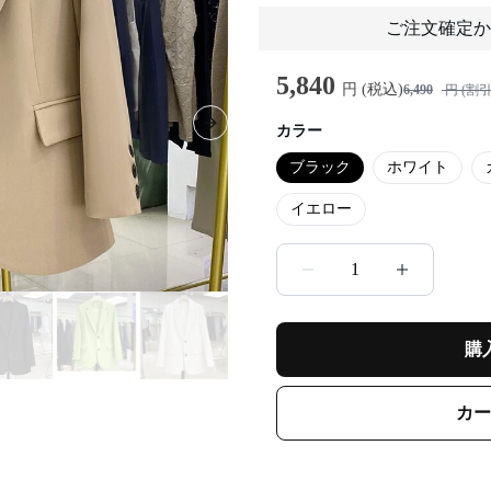
ご注文確定か
5,840
円 (税込)
6,490
円 (割引
カラー
Next slide
ブラック
ホワイト
イエロー
1
購
カー