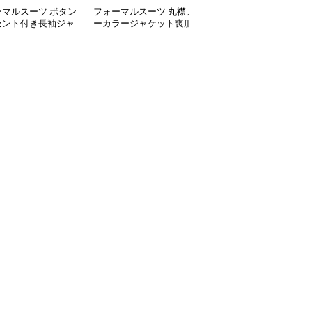
ーマルスーツ ボタン
フォーマルスーツ 丸襟ノ
フォーマルスーツ エレ
セント付き長袖ジャ
ーカラージャケット喪服
ントノーカラージャケッ
トとワンピースの喪
アンサンブル
ト喪服アンサンブル
ット