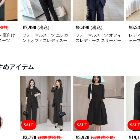
¥
7,990
¥
8,490
¥
6,5
引前)
(税込)
(税込)
 夏向け
フォーマルスーツ エレガ
フォーマルスーツ オフィ
レディ
スーツ
ントオフィスレディスー
スレディース スリーピー
ォー
ツセット
スセットアップ
セッ
すめアイテム
SALE
SALE
SALE
¥
2,770
¥
5,920
¥
19,
¥
3080
(割引前)
¥
6580
(割引前)