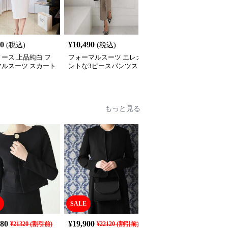
SALE
40
¥
10,490
¥
7,640
(税込)
(税込)
¥
8490
(割引前)
ース 上品純白 フ
フォーマルスーツ エレガ
フォーマルスーツ クラ
マルスーツ スカート
ントな3ピースパンツス
カル ウエストシェイプ
ト
ーツ
ーツ
もっと見る
SALE
SALE
180
¥
19,900
¥
7,810
¥
21320
(割引前)
¥
22120
(割引前)
¥
8680
(割引前)