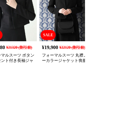
SALE
SALE
180
¥
19,900
¥
7,810
¥
21320
(割引前)
¥
22120
(割引前)
¥
8680
(割引前)
ーマルスーツ ボタン
フォーマルスーツ 丸襟ノ
フォーマルスーツ エレ
セント付き長袖ジャ
ーカラージャケット喪服
ントノーカラージャケッ
トとワンピースの喪
アンサンブル
ト喪服アンサンブル
ット