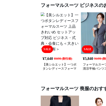
フォーマルスーツ
ビジネス
の
SALE
SALE
¥
7,640
¥
5,840
¥
8490
(割引前)
¥
6490
(割
【美シルエット】一つボ
フォーマルスーツ
タンレディースフォーマ
清涼半袖パンツ
ルスーツ 上品きれいめ
セットアップ対応 ビジネ
ス・式典・会食にも＜大
きいサイズ有＞
フォーマルスーツ
喪服
のおす