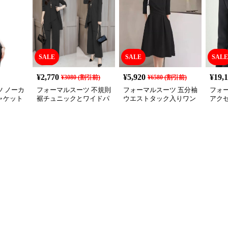
SALE
SALE
SALE
¥
2,770
¥
5,920
¥
19,
¥
3080
(割引前)
¥
6580
(割引前)
 ノーカ
フォーマルスーツ 不規則
フォーマルスーツ 五分袖
フォ
ャケット
裾チュニックとワイドパ
ウエストタック入りワン
アク
ンツの三点セット喪服
ピース喪服
ケッ
服セ