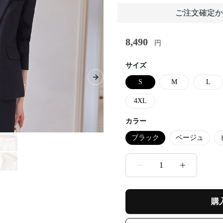
ご注文確定か
8,490
円
サイズ
Next slide
S
M
L
4XL
カラー
ブラック
ベージュ
1
購