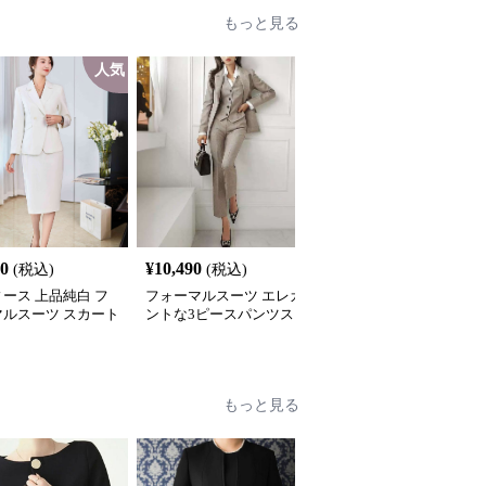
もっと見る
人気
SALE
40
¥
10,490
¥
7,640
(税込)
(税込)
¥
8490
(割引前)
ース 上品純白 フ
フォーマルスーツ エレガ
フォーマルスーツ クラ
マルスーツ スカート
ントな3ピースパンツス
カル ウエストシェイプ
ト
ーツ
ーツ
もっと見る