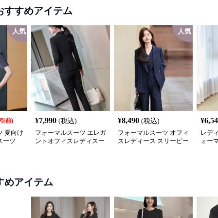
おすすめアイテム
人気
人気
¥
7,990
¥
8,490
¥
6,5
引前)
(税込)
(税込)
 夏向け
フォーマルスーツ エレガ
フォーマルスーツ オフィ
レディ
スーツ
ントオフィスレディスー
スレディース スリーピー
ォー
ツセット
スセットアップ
セッ
すめアイテム