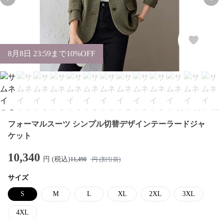
Previous slide
Nex
8
月
8
日 23:59まで10%OFF
フォーマルスーツ シンプル切替デザインテーラードジャ
ケット
10,340
円 (税込)
11,490
円 (割引前)
サイズ
S
M
L
XL
2XL
3XL
4XL