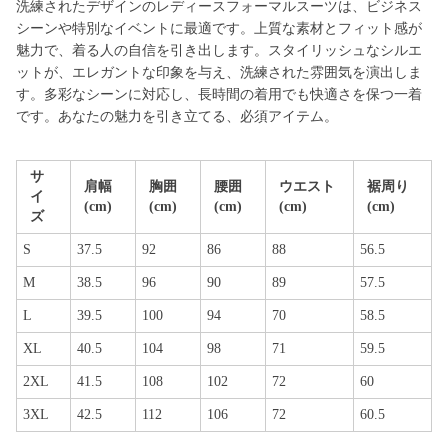
洗練されたデザインのレディースフォーマルスーツは、ビジネス
シーンや特別なイベントに最適です。上質な素材とフィット感が
魅力で、着る人の自信を引き出します。スタイリッシュなシルエ
ットが、エレガントな印象を与え、洗練された雰囲気を演出しま
す。多彩なシーンに対応し、長時間の着用でも快適さを保つ一着
です。あなたの魅力を引き立てる、必須アイテム。
サ
肩幅
胸囲
腰囲
ウエスト
裾周り
イ
(cm)
(cm)
(cm)
(cm)
(cm)
ズ
S
37.5
92
86
88
56.5
M
38.5
96
90
89
57.5
L
39.5
100
94
70
58.5
XL
40.5
104
98
71
59.5
2XL
41.5
108
102
72
60
3XL
42.5
112
106
72
60.5