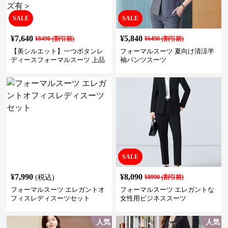
SALE
SALE
¥
7,640
¥
5,840
¥
8490
(割引前)
¥
6490
(割引前)
【美シルエット】一つボタンレ
フォーマルスーツ 夏向け清涼半
ディースフォーマルスーツ 上品
袖パンツスーツ
きれいめ セットアップ対応 ビジ
ネス・式典・会食にも＜大きい
サイズ有＞
SALE
¥
7,990
¥
8,090
(税込)
¥
8990
(割引前)
フォーマルスーツ エレガントオ
フォーマルスーツ エレガントな
フィスレディスーツセット
女性用ビジネススーツ
人気
人気