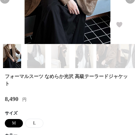
Previous slide
Nex
フォーマルスーツ なめらか光沢 高級テーラードジャケッ
ト
8,490
円
サイズ
M
L