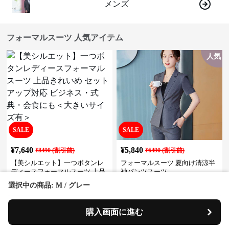
メンズ
フォーマルスーツ 人気アイテム
人気
SALE
SALE
¥
7,640
¥
5,840
¥
8490
(割引前)
¥
6490
(割引前)
【美シルエット】一つボタンレ
フォーマルスーツ 夏向け清涼半
ディースフォーマルスーツ 上品
袖パンツスーツ
きれいめ セットアップ対応 ビジ
選択中の商品: M / グレー
ネス・式典・会食にも＜大きい
サイズ有＞
購入画面に進む