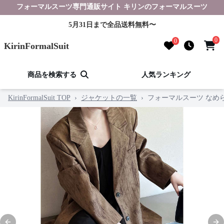
フォーマルスーツ専門通販サイト キリンのフォーマルスーツ
5月31日まで全品送料無料〜
0
0
KirinFormalSuit
商品を検索する
人気ランキング
KirinFormalSuit TOP
›
ジャケットの一覧
›
フォーマルスーツ なめ