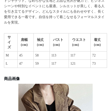
ドジャケット。なめらかな生地と上品な光沢が魅力で、ビジネス
シーンや特別なイベントにも最適。シルエットが美しく、着る人
を引き立てるデザイン。どんなスタイルにも合わせやすく、長く
愛用できる一着です。自信を持って着こなせるフォーマルスタイ
ルを実現。
サ
肩幅
袖丈
バスト
ウエスト
着丈
イ
(cm)
(cm)
(cm)
(cm)
(cm)
ズ
M
45
58
113
117
72
L
47
59
117
121
73
商品画像