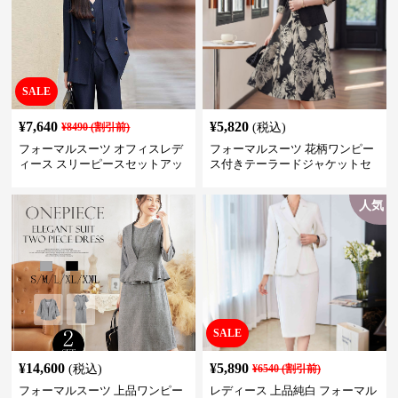
SALE
¥
7,640
¥
5,820
¥
8490
(割引前)
(税込)
フォーマルスーツ オフィスレデ
フォーマルスーツ 花柄ワンピー
ィース スリーピースセットアッ
ス付きテーラードジャケットセ
プ
ットアップ
人気
SALE
¥
14,600
¥
5,890
(税込)
¥
6540
(割引前)
フォーマルスーツ 上品ワンピー
レディース 上品純白 フォーマル