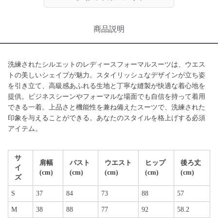
商品説明
洗練されたシルエットのレディースフォーマルスーツは、ウエス
トの美しいシェイプが魅力。スタイリッシュなデザインが立ち姿
を引き立て、高級感あふれる生地と丁寧な縫製が快適な着心地を
提供。ビジネスシーンやフォーマルな場面でも自信を持って着用
できる一着。上品さと機能性を兼ね備えたスーツで、洗練された
印象を与えることができる。あなたのスタイルを格上げする必須
アイテム。
サ
肩幅
バスト
ウエスト
ヒップ
後ろ丈
イ
(cm)
(cm)
(cm)
(cm)
(cm)
ズ
S
37
84
73
88
57
M
38
88
77
92
58.2