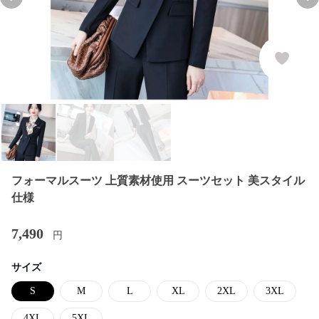
Previous slide
Nex
フォーマルスーツ 上質素材使用 スーツセット 美スタイル
仕様
7,490
円
サイズ
S
M
L
XL
2XL
3XL
4XL
5XL