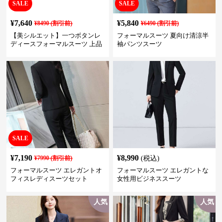
SALE
SALE
¥
7,640
¥
5,840
¥
8490
(割引前)
¥
6490
(割引前)
【美シルエット】一つボタンレ
フォーマルスーツ 夏向け清涼半
ディースフォーマルスーツ 上品
袖パンツスーツ
きれいめ セットアップ対応 ビジ
ネス・式典・会食にも＜大きい
サイズ有＞
SALE
¥
7,190
¥
8,990
¥
7990
(割引前)
(税込)
フォーマルスーツ エレガントオ
フォーマルスーツ エレガントな
フィスレディスーツセット
女性用ビジネススーツ
人気
人気