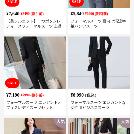
SALE
SALE
¥
7,640
¥
5,840
¥
8490
(割引前)
¥
6490
(割引前)
【美シルエット】一つボタンレ
フォーマルスーツ 夏向け清涼半
ディースフォーマルスーツ 上品
袖パンツスーツ
きれいめ セットアップ対応 ビジ
ネス・式典・会食にも＜大きい
サイズ有＞
SALE
¥
7,190
¥
8,990
¥
7990
(割引前)
(税込)
フォーマルスーツ エレガントオ
フォーマルスーツ エレガントな
フィスレディスーツセット
女性用ビジネススーツ
人気
人気