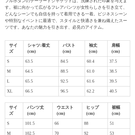
ブルボタンのテーラードジャケットは、洗練された印象を与えま
す。裾に向かって広がるフレアパンツが女性らしさを引き立て、
どんなシーンでも自信を持って着用できる一着。ビジネスシーン
や特別なイベントに最適で、スタイルと快適さを兼ね備えたスー
ツです。あなたの魅力を引き出す、必見のアイテム。
サイ
シャツ:着丈
バスト
袖丈
肩幅
ズ
(cm)
(cm)
(cm)
(cm)
S
63.5
84.5
60.4
37.5
M
64.5
88.5
61.0
38.5
L
65.5
92.5
61.6
39.5
XL
66.5
96.5
62.2
40.5
サイ
パンツ丈
ウエスト
ヒップ
裾幅
ズ
(cm)
(cm)
(cm)
(cm)
S
101.5
66
88
51
M
102.5
70
92
53