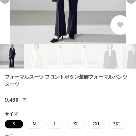
Previous slide
Nex
フォーマルスーツ フロントボタン装飾フォーマルパンツ
スーツ
9,490
円
サイズ
S
M
L
XL
2XL
3XL