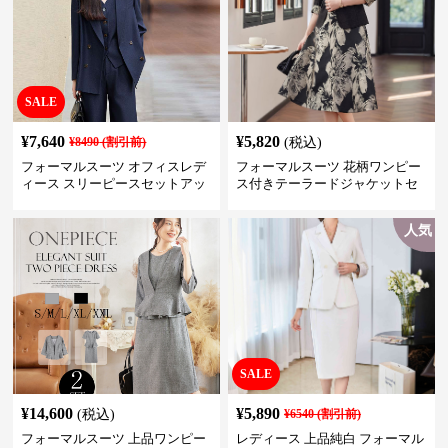
SALE
¥
7,640
¥
5,820
¥
8490
(割引前)
(税込)
フォーマルスーツ オフィスレデ
フォーマルスーツ 花柄ワンピー
ィース スリーピースセットアッ
ス付きテーラードジャケットセ
プ
ットアップ
人気
SALE
¥
14,600
¥
5,890
(税込)
¥
6540
(割引前)
フォーマルスーツ 上品ワンピー
レディース 上品純白 フォーマル