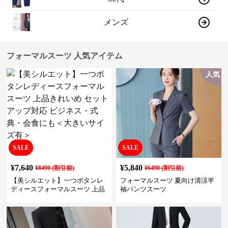
メンズ
フォーマルスーツ 人気アイテム
人気
SALE
SALE
¥
7,640
¥
5,840
¥
8490
(割引前)
¥
6490
(割引前)
【美シルエット】一つボタンレ
フォーマルスーツ 夏向け清涼半
ディースフォーマルスーツ 上品
袖パンツスーツ
きれいめ セットアップ対応 ビジ
ネス・式典・会食にも＜大きい
サイズ有＞