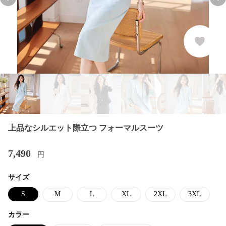
Previous slide
Nex
上品なシルエット際立つ フォーマルスーツ
7,490
円
サイズ
S
M
L
XL
2XL
3XL
カラー