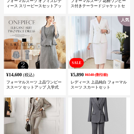
フォーマルスーツ オフィスレデ
フォーマルスーツ 花柄ワンピー
ィース スリーピースセットアッ
ス付きテーラードジャケットセ
プ
ットアップ
人気
SALE
¥
14,600
¥
5,890
(税込)
¥
6540
(割引前)
フォーマルスーツ 上品ワンピー
レディース 上品純白 フォーマル
ススーツ セットアップ 入学式
スーツ スカートセット
卒業式 結婚式