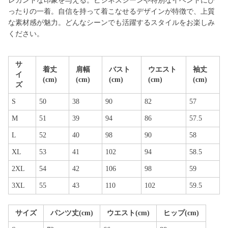
レガントな印象を与える。ビジネスシーンや特別なイベントにぴ
ったりの一着。自信を持って着こなせるデザインが特徴で、上質
な素材感が魅力。どんなシーンでも活躍するスタイルをお楽しみ
ください。
サ
着丈
肩幅
バスト
ウエスト
袖丈
イ
(cm)
(cm)
(cm)
(cm)
(cm)
ズ
S
50
38
90
82
57
M
51
39
94
86
57.5
L
52
40
98
90
58
XL
53
41
102
94
58.5
2XL
54
42
106
98
59
3XL
55
43
110
102
59.5
サイズ
パンツ丈(cm)
ウエスト(cm)
ヒップ(cm)