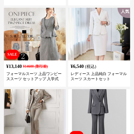
プ
ットアップ
人気
SALE
¥
13,140
¥
6,540
¥
14600
(割引前)
(税込)
フォーマルスーツ 上品ワンピー
レディース 上品純白 フォーマル
ススーツ セットアップ 入学式
スーツ スカートセット
卒業式 結婚式