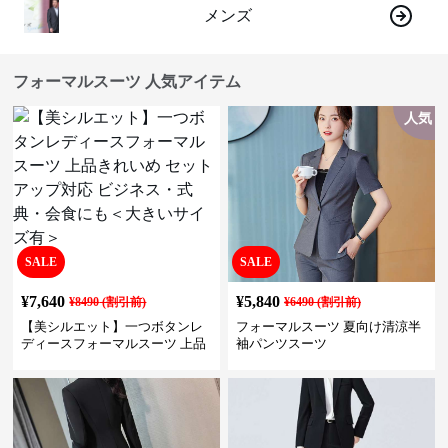
メンズ
フォーマルスーツ 人気アイテム
人気
SALE
SALE
¥
7,640
¥
5,840
¥
8490
(割引前)
¥
6490
(割引前)
【美シルエット】一つボタンレ
フォーマルスーツ 夏向け清涼半
ディースフォーマルスーツ 上品
袖パンツスーツ
きれいめ セットアップ対応 ビジ
ネス・式典・会食にも＜大きい
サイズ有＞