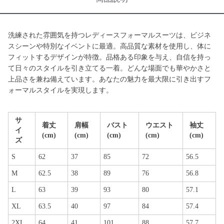
洗練された雰囲気を持つレディースフォーマルスーツは、ビジネ
スシーンや特別なイベントに最適。高品質な素材を使用し、体に
フィットするデザインが特徴。品格ある印象を与え、自信を持っ
て日々のスタイルを引き立てる一着。どんな場面でも華やかさと
上品さを兼ね備えています。あなたの魅力を最大限に引き出すフ
ォーマルスタイルを実現します。
サ
着丈
肩幅
バスト
ウエスト
袖丈
イ
(cm)
(cm)
(cm)
(cm)
(cm)
ズ
S
62
37
85
72
56.5
M
62.5
38
89
76
56.8
L
63
39
93
80
57.1
XL
63.5
40
97
84
57.4
2XL
64
41
101
88
57.7