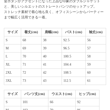
金ボタンがアクセントになった上品な印象のダブルジャケット
と、美しいシルエットのストレートパンツのセットアップ。
ストレッチ素材で着心地も良く、オフィスシーンからパーティー
まで幅広く活用できる一着。
サイズ
着丈(cm)
肩幅(cm)
バスト(cm)
袖丈(cm)
S
68
38
92.5
56
M
69
39
96.5
57
L
70
40
100.5
58
XL
71
41
104.4
59
2XL
72
42
108.5
60
3XL
73
43
112.5
61
サイズ
パンツ丈(cm)
ウエスト(cm)
ヒップ(cm)
S
101
66
92