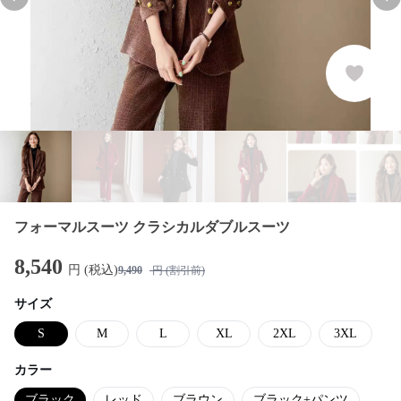
Previous slide
Nex
フォーマルスーツ クラシカルダブルスーツ
8,540
円 (税込)
9,490
円 (割引前)
サイズ
S
M
L
XL
2XL
3XL
カラー
ブラック
レッド
ブラウン
ブラック+パンツ