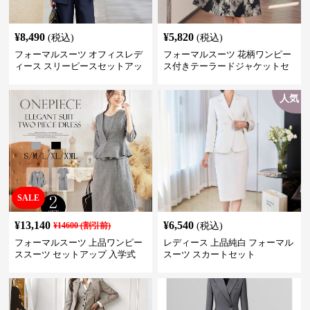
¥
8,490
¥
5,820
(税込)
(税込)
フォーマルスーツ オフィスレデ
フォーマルスーツ 花柄ワンピー
ィース スリーピースセットアッ
ス付きテーラードジャケットセ
プ
ットアップ
人気
SALE
¥
13,140
¥
6,540
¥
14600
(割引前)
(税込)
フォーマルスーツ 上品ワンピー
レディース 上品純白 フォーマル
ススーツ セットアップ 入学式
スーツ スカートセット
卒業式 結婚式