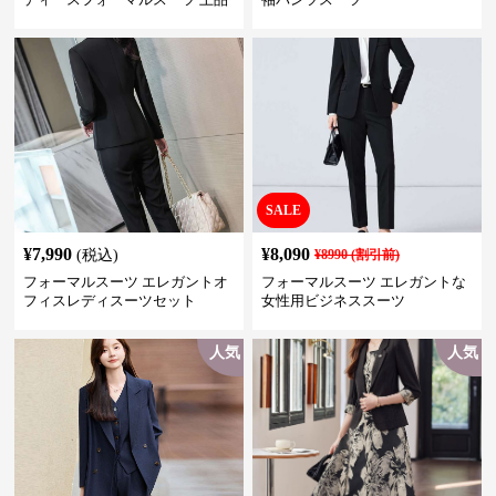
きれいめ セットアップ対応 ビジ
ネス・式典・会食にも＜大きい
サイズ有＞
SALE
¥
7,990
¥
8,090
(税込)
¥
8990
(割引前)
フォーマルスーツ エレガントオ
フォーマルスーツ エレガントな
フィスレディスーツセット
女性用ビジネススーツ
人気
人気