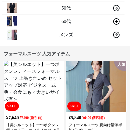
50代
60代
メンズ
フォーマルスーツ 人気アイテム
人気
SALE
SALE
¥
7,640
¥
5,840
¥
8490
(割引前)
¥
6490
(割引前)
【美シルエット】一つボタンレ
フォーマルスーツ 夏向け清涼半
ディースフォーマルスーツ 上品
袖パンツスーツ