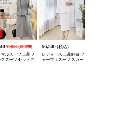
140
¥
6,540
¥
10,490
¥
14600
(割引前)
(税込)
(税込)
ーマルスーツ 上品ワ
レディース 上品純白 フ
フォーマルスーツ エレ
ーススーツ セットア
ォーマルスーツ スカート
ントな3ピースパンツス
入学式 卒業式 結婚
セット
ーツ