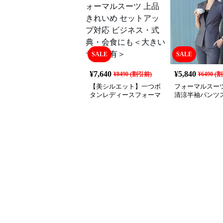
SALE
SALE
¥
7,640
¥
5,840
¥
8490
(割引前)
¥
6490
(割
【美シルエット】一つボ
フォーマルスーツ
タンレディースフォーマ
清涼半袖パンツ
ルスーツ 上品きれいめ
セットアップ対応 ビジネ
ス・式典・会食にも＜大
きいサイズ有＞