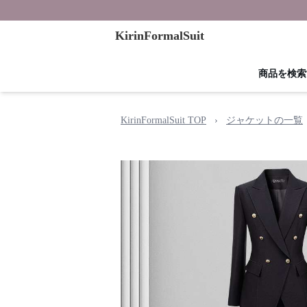
KirinFormalSuit
商品を検索
KirinFormalSuit TOP
›
ジャケットの一覧