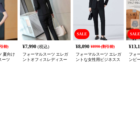
SALE
SALE
¥
7,990
¥
8,090
¥
13,
引前)
(税込)
¥
8990
(割引前)
 夏向け
フォーマルスーツ エレガ
フォーマルスーツ エレガ
フォ
スーツ
ントオフィスレディスー
ントな女性用ビジネスス
ンピ
ツセット
ーツ
ップ 
式