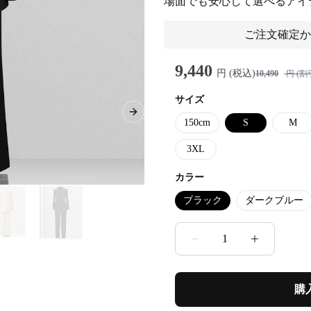
場面でも安心して選べるアイ
ご注文確定か
9,440
円 (税込)
10,490
円 (割
サイズ
Next slide
150cm
S
M
3XL
カラー
ブラック
ダークブルー
1
購