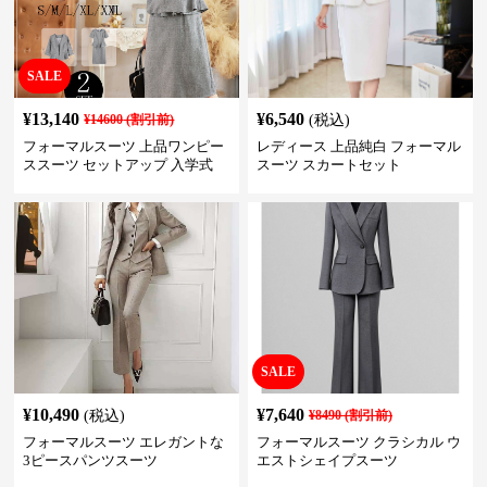
SALE
¥
13,140
¥
6,540
¥
14600
(割引前)
(税込)
フォーマルスーツ 上品ワンピー
レディース 上品純白 フォーマル
ススーツ セットアップ 入学式
スーツ スカートセット
卒業式 結婚式
SALE
¥
10,490
¥
7,640
(税込)
¥
8490
(割引前)
フォーマルスーツ エレガントな
フォーマルスーツ クラシカル ウ
3ピースパンツスーツ
エストシェイプスーツ