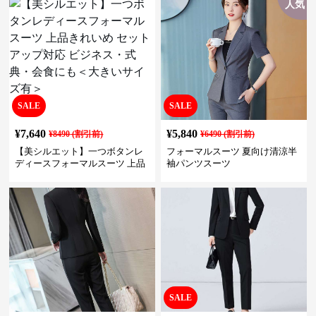
人気
SALE
SALE
¥
7,640
¥
5,840
¥
8490
(割引前)
¥
6490
(割引前)
【美シルエット】一つボタンレ
フォーマルスーツ 夏向け清涼半
ディースフォーマルスーツ 上品
袖パンツスーツ
きれいめ セットアップ対応 ビジ
ネス・式典・会食にも＜大きい
サイズ有＞
SALE