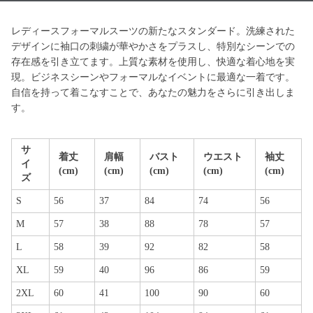
レディースフォーマルスーツの新たなスタンダード。洗練された
デザインに袖口の刺繍が華やかさをプラスし、特別なシーンでの
存在感を引き立てます。上質な素材を使用し、快適な着心地を実
現。ビジネスシーンやフォーマルなイベントに最適な一着です。
自信を持って着こなすことで、あなたの魅力をさらに引き出しま
す。
サ
着丈
肩幅
バスト
ウエスト
袖丈
イ
(cm)
(cm)
(cm)
(cm)
(cm)
ズ
S
56
37
84
74
56
M
57
38
88
78
57
L
58
39
92
82
58
XL
59
40
96
86
59
2XL
60
41
100
90
60