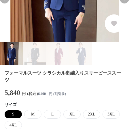
Previous slide
Nex
フォーマルスーツ クラシカル刺繍入りスリーピーススー
ツ
5,840
円 (税込)
6,490
円 (割引前)
サイズ
S
M
L
XL
2XL
3XL
4XL