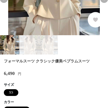
Previous slide
Nex
フォーマルスーツ クラシック優美ペプラムスーツ
6,490
円
サイズ
XS
カラー