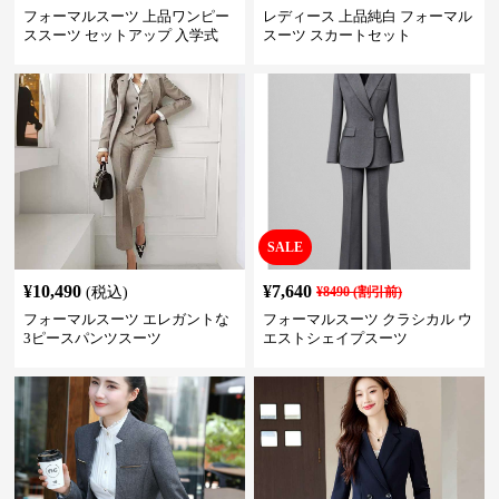
フォーマルスーツ 上品ワンピー
レディース 上品純白 フォーマル
ススーツ セットアップ 入学式
スーツ スカートセット
卒業式 結婚式
SALE
¥
10,490
¥
7,640
(税込)
¥
8490
(割引前)
フォーマルスーツ エレガントな
フォーマルスーツ クラシカル ウ
3ピースパンツスーツ
エストシェイプスーツ