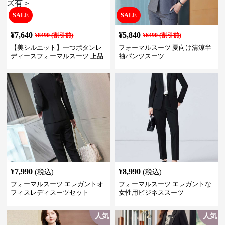
SALE
SALE
¥
7,640
¥
5,840
¥
8490
(割引前)
¥
6490
(割引前)
【美シルエット】一つボタンレ
フォーマルスーツ 夏向け清涼半
ディースフォーマルスーツ 上品
袖パンツスーツ
きれいめ セットアップ対応 ビジ
ネス・式典・会食にも＜大きい
サイズ有＞
¥
7,990
¥
8,990
(税込)
(税込)
フォーマルスーツ エレガントオ
フォーマルスーツ エレガントな
フィスレディスーツセット
女性用ビジネススーツ
人気
人気