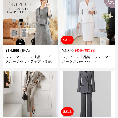
人気
SALE
¥
14,600
¥
5,890
(税込)
¥
6540
(割引前)
フォーマルスーツ 上品ワンピー
レディース 上品純白 フォーマル
ススーツ セットアップ 入学式
スーツ スカートセット
卒業式 結婚式
SALE