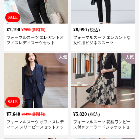
SALE
¥
7,190
¥
8,990
¥
7990
(割引前)
(税込)
フォーマルスーツ エレガントオ
フォーマルスーツ エレガントな
フィスレディスーツセット
女性用ビジネススーツ
人気
人気
SALE
¥
7,640
¥
5,820
¥
8490
(割引前)
(税込)
フォーマルスーツ オフィスレデ
フォーマルスーツ 花柄ワンピー
ィース スリーピースセットアッ
ス付きテーラードジャケットセ
プ
ットアップ