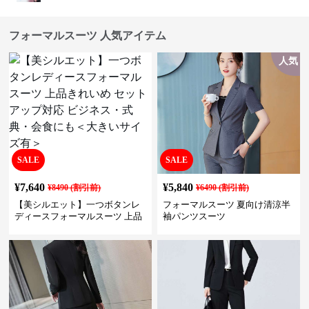
フォーマルスーツ 人気アイテム
人気
SALE
SALE
¥
7,640
¥
5,840
¥
8490
(割引前)
¥
6490
(割引前)
【美シルエット】一つボタンレ
フォーマルスーツ 夏向け清涼半
ディースフォーマルスーツ 上品
袖パンツスーツ
きれいめ セットアップ対応 ビジ
ネス・式典・会食にも＜大きい
サイズ有＞