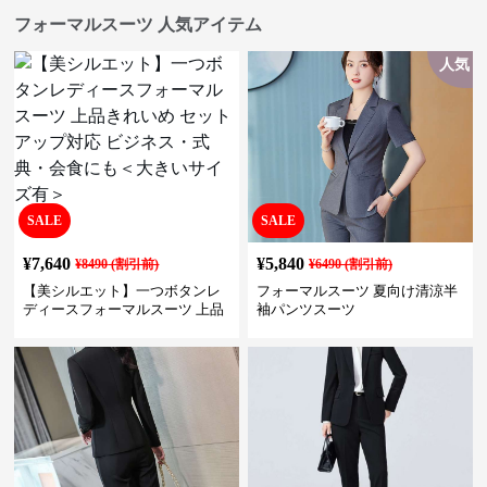
フォーマルスーツ 人気アイテム
人気
SALE
SALE
¥
7,640
¥
5,840
¥
8490
(割引前)
¥
6490
(割引前)
【美シルエット】一つボタンレ
フォーマルスーツ 夏向け清涼半
ディースフォーマルスーツ 上品
袖パンツスーツ
きれいめ セットアップ対応 ビジ
ネス・式典・会食にも＜大きい
サイズ有＞