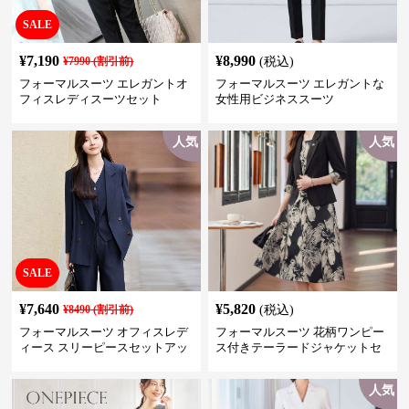
SALE
¥
7,190
¥
8,990
¥
7990
(割引前)
(税込)
フォーマルスーツ エレガントオ
フォーマルスーツ エレガントな
フィスレディスーツセット
女性用ビジネススーツ
人気
人気
SALE
¥
7,640
¥
5,820
¥
8490
(割引前)
(税込)
フォーマルスーツ オフィスレデ
フォーマルスーツ 花柄ワンピー
ィース スリーピースセットアッ
ス付きテーラードジャケットセ
プ
ットアップ
人気