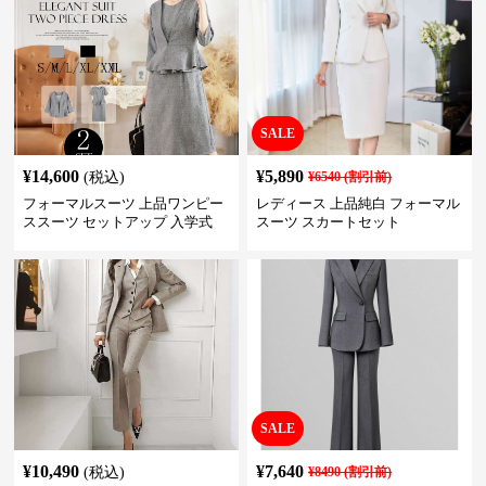
SALE
¥
14,600
¥
5,890
(税込)
¥
6540
(割引前)
フォーマルスーツ 上品ワンピー
レディース 上品純白 フォーマル
ススーツ セットアップ 入学式
スーツ スカートセット
卒業式 結婚式
SALE
¥
10,490
¥
7,640
(税込)
¥
8490
(割引前)