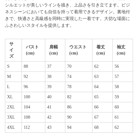
シルエットが美しいラインを描き、上品さを引き立てます。ビジ
ネスシーンにおいても自信を持って着用できるデザイン。裏地付
きで、快適さと高級感を同時に実現した一着です。大切な場面に
ふさわしいスタイルを提供します。
サ
バスト
肩幅
ウエスト
着丈
袖丈
イ
(cm)
(cm)
(cm)
(cm)
(cm)
ズ
S
88
37
70
62
56
M
92
38
74
63
57
L
96
39
78
64
58
XL
100
40
82
65
59
2XL
104
41
86
66
60
3XL
108
42
90
67
61
4XL
112
43
94
68
62