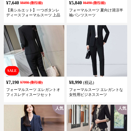
¥
7,640
¥
5,840
¥
8490
(割引前)
¥
6490
(割引前)
【美シルエット】一つボタンレ
フォーマルスーツ 夏向け清涼半
ディースフォーマルスーツ 上品
袖パンツスーツ
きれいめ セットアップ対応 ビジ
ネス・式典・会食にも＜大きい
サイズ有＞
SALE
¥
7,190
¥
8,990
¥
7990
(割引前)
(税込)
フォーマルスーツ エレガントオ
フォーマルスーツ エレガントな
フィスレディスーツセット
女性用ビジネススーツ
人気
人気