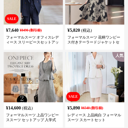
SALE
¥
7,640
¥
5,820
¥
8490
(割引前)
(税込)
フォーマルスーツ オフィスレデ
フォーマルスーツ 花柄ワンピー
ィース スリーピースセットアッ
ス付きテーラードジャケットセ
プ
ットアップ
人気
SALE
¥
14,600
¥
5,890
(税込)
¥
6540
(割引前)
フォーマルスーツ 上品ワンピー
レディース 上品純白 フォーマル
ススーツ セットアップ 入学式
スーツ スカートセット
卒業式 結婚式