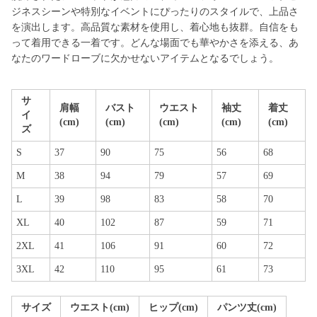
ジネスシーンや特別なイベントにぴったりのスタイルで、上品さ
を演出します。高品質な素材を使用し、着心地も抜群。自信をも
って着用できる一着です。どんな場面でも華やかさを添える、あ
なたのワードローブに欠かせないアイテムとなるでしょう。
サ
肩幅
バスト
ウエスト
袖丈
着丈
イ
(cm)
(cm)
(cm)
(cm)
(cm)
ズ
S
37
90
75
56
68
M
38
94
79
57
69
L
39
98
83
58
70
XL
40
102
87
59
71
2XL
41
106
91
60
72
3XL
42
110
95
61
73
サイズ
ウエスト(cm)
ヒップ(cm)
パンツ丈(cm)