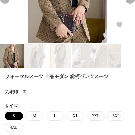
Previous slide
Nex
フォーマルスーツ 上品モダン 総柄パンツスーツ
7,490
円
サイズ
S
M
L
XL
2XL
3XL
4XL