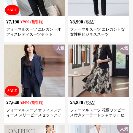
SALE
¥
7,190
¥
8,990
¥
7990
(割引前)
(税込)
フォーマルスーツ エレガントオ
フォーマルスーツ エレガントな
フィスレディスーツセット
女性用ビジネススーツ
人気
人気
SALE
¥
7,640
¥
5,820
¥
8490
(割引前)
(税込)
フォーマルスーツ オフィスレデ
フォーマルスーツ 花柄ワンピー
ィース スリーピースセットアッ
ス付きテーラードジャケットセ
プ
ットアップ
人気