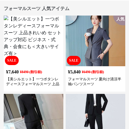
フォーマルスーツ 人気アイテム
人気
SALE
SALE
¥
7,640
¥
5,840
¥
8490
(割引前)
¥
6490
(割引前)
【美シルエット】一つボタンレ
フォーマルスーツ 夏向け清涼半
ディースフォーマルスーツ 上品
袖パンツスーツ
きれいめ セットアップ対応 ビジ
ネス・式典・会食にも＜大きい
サイズ有＞