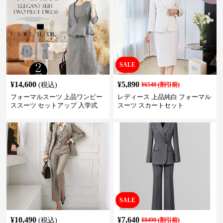
SALE
¥
14,600
¥
5,890
(税込)
¥
6540
(割引前)
フォーマルスーツ 上品ワンピー
レディース 上品純白 フォーマル
ススーツ セットアップ 入学式
スーツ スカートセット
卒業式 結婚式
SALE
¥
10,490
¥
7,640
(税込)
¥
8490
(割引前)