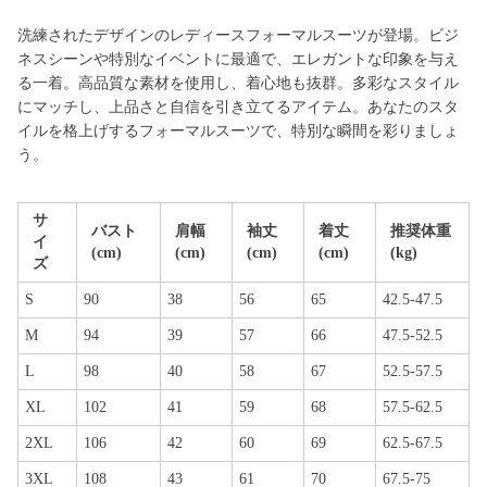
洗練されたデザインのレディースフォーマルスーツが登場。ビジ
ネスシーンや特別なイベントに最適で、エレガントな印象を与え
る一着。高品質な素材を使用し、着心地も抜群。多彩なスタイル
にマッチし、上品さと自信を引き立てるアイテム。あなたのスタ
イルを格上げするフォーマルスーツで、特別な瞬間を彩りましょ
う。
サ
バスト
肩幅
袖丈
着丈
推奨体重
イ
(cm)
(cm)
(cm)
(cm)
(kg)
ズ
S
90
38
56
65
42.5-47.5
M
94
39
57
66
47.5-52.5
L
98
40
58
67
52.5-57.5
XL
102
41
59
68
57.5-62.5
2XL
106
42
60
69
62.5-67.5
3XL
108
43
61
70
67.5-75