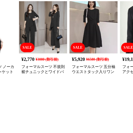
SALE
SALE
SALE
¥
2,770
¥
5,920
¥
19,
¥
3080
(割引前)
¥
6580
(割引前)
 ノーカ
フォーマルスーツ 不規則
フォーマルスーツ 五分袖
フォ
ャケット
裾チュニックとワイドパ
ウエストタック入りワン
アク
ンツの三点セット喪服
ピース喪服
ケッ
服セ