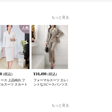
もっと見る
人気
SALE
40
¥
10,490
¥
7,640
(税込)
(税込)
¥
8490
(割引前)
ース 上品純白 フ
フォーマルスーツ エレガ
フォーマルスーツ クラ
マルスーツ スカート
ントな3ピースパンツス
カル ウエストシェイプ
ト
ーツ
ーツ
もっと見る