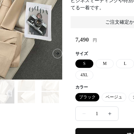
ビジネスミーティングや特別
てる一着です。
ご注文確定か
7,490
円
サイズ
Next slide
S
M
L
4XL
カラー
ブラック
ベージュ
1