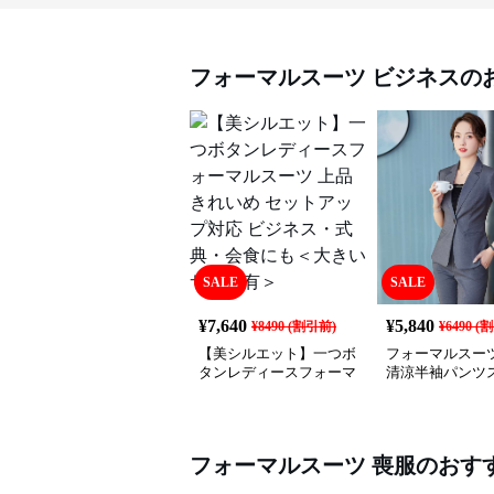
フォーマルスーツ
ビジネス
の
SALE
SALE
¥
7,640
¥
5,840
¥
8490
(割引前)
¥
6490
(割
【美シルエット】一つボ
フォーマルスーツ
タンレディースフォーマ
清涼半袖パンツ
ルスーツ 上品きれいめ
セットアップ対応 ビジネ
ス・式典・会食にも＜大
きいサイズ有＞
フォーマルスーツ
喪服
のおす