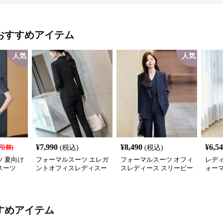
おすすめアイテム
人気
人気
¥
7,990
¥
8,490
¥
6,5
引前)
(税込)
(税込)
 夏向け
フォーマルスーツ エレガ
フォーマルスーツ オフィ
レディ
スーツ
ントオフィスレディスー
スレディース スリーピー
ォー
ツセット
スセットアップ
セッ
すめアイテム