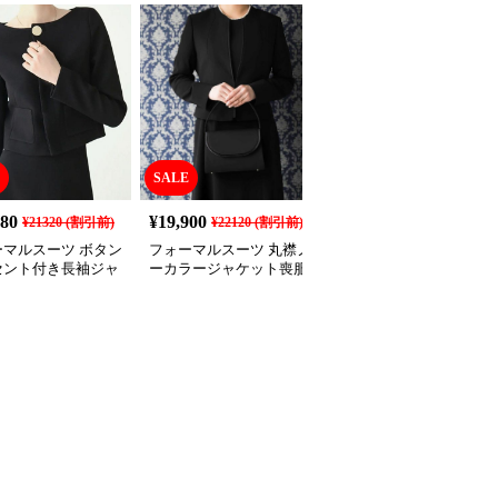
SALE
SALE
180
¥
19,900
¥
7,810
¥
21320
(割引前)
¥
22120
(割引前)
¥
8680
(割引前)
ーマルスーツ ボタン
フォーマルスーツ 丸襟ノ
フォーマルスーツ エレ
セント付き長袖ジャ
ーカラージャケット喪服
ントノーカラージャケッ
トとワンピースの喪
アンサンブル
ト喪服アンサンブル
ット