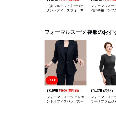
【美シルエット】一つボ
フォーマルスーツ
タンレディースフォーマ
清涼半袖パンツ
ルスーツ 上品きれいめ
セットアップ対応 ビジネ
ス・式典・会食にも＜大
きいサイズ有＞
フォーマルスーツ
喪服
のおす
SALE
¥
8,090
¥
5,270
¥
8990
(割引前)
(税込)
フォーマルスーツ エレガ
フォーマルスーツ
ントオフィスパンツスー
ラーペプラムジ
ツ
喪服スーツ