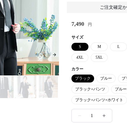
ご注文確定か
7,490
円
サイズ
S
M
L
Next slide
4XL
5XL
カラー
ブラック
ブルー
ブ
ブラック+パンツ
ブルー
ブラック+パンツ+ホワイト
1