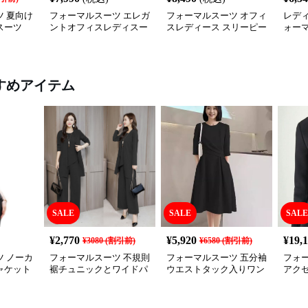
 夏向け
フォーマルスーツ エレガ
フォーマルスーツ オフィ
レディ
スーツ
ントオフィスレディスー
スレディース スリーピー
ォー
ツセット
スセットアップ
セッ
すめアイテム
SALE
SALE
SALE
¥
2,770
¥
5,920
¥
19,
¥
3080
(割引前)
¥
6580
(割引前)
 ノーカ
フォーマルスーツ 不規則
フォーマルスーツ 五分袖
フォ
ャケット
裾チュニックとワイドパ
ウエストタック入りワン
アク
ンツの三点セット喪服
ピース喪服
ケッ
服セ