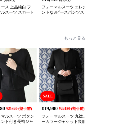
ース 上品純白 フ
フォーマルスーツ エレガ
フォーマルスーツ クラ
マルスーツ スカート
ントな3ピースパンツス
カル ウエストシェイプ
ト
ーツ
ーツ
もっと見る
SALE
SALE
180
¥
19,900
¥
7,810
¥
21320
(割引前)
¥
22120
(割引前)
¥
8680
(割引前)
ーマルスーツ ボタン
フォーマルスーツ 丸襟ノ
フォーマルスーツ エレ
セント付き長袖ジャ
ーカラージャケット喪服
ントノーカラージャケッ
トとワンピースの喪
アンサンブル
ト喪服アンサンブル
ット