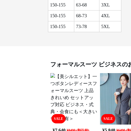
150-155
63-68
3XL
150-155
68-73
4XL
150-155
73-78
5XL
フォーマルスーツ
ビジネス
の
SALE
SALE
¥
7,640
¥
5,840
¥
8490
(割引前)
¥
6490
(割