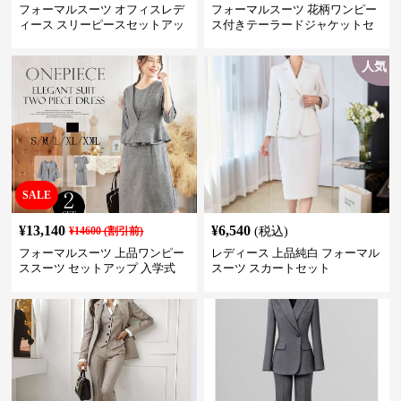
フォーマルスーツ オフィスレデ
フォーマルスーツ 花柄ワンピー
ィース スリーピースセットアッ
ス付きテーラードジャケットセ
プ
ットアップ
人気
SALE
¥
13,140
¥
6,540
¥
14600
(割引前)
(税込)
フォーマルスーツ 上品ワンピー
レディース 上品純白 フォーマル
ススーツ セットアップ 入学式
スーツ スカートセット
卒業式 結婚式