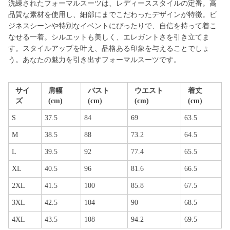
洗練されたフォーマルスーツは、レディーススタイルの定番。高
品質な素材を使用し、細部にまでこだわったデザインが特徴。ビ
ジネスシーンや特別なイベントにぴったりで、自信を持って着こ
なせる一着。シルエットも美しく、エレガントさを引き立てま
す。スタイルアップを叶え、品格ある印象を与えることでしょ
う。あなたの魅力を引き出すフォーマルスーツです。
サイ
肩幅
バスト
ウエスト
着丈
ズ
(cm)
(cm)
(cm)
(cm)
S
37.5
84
69
63.5
M
38.5
88
73.2
64.5
L
39.5
92
77.4
65.5
XL
40.5
96
81.6
66.5
2XL
41.5
100
85.8
67.5
3XL
42.5
104
90
68.5
4XL
43.5
108
94.2
69.5