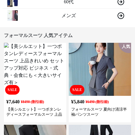
60代
メンズ
フォーマルスーツ 人気アイテム
人気
SALE
SALE
¥
7,640
¥
5,840
¥
8490
(割引前)
¥
6490
(割引前)
【美シルエット】一つボタンレ
フォーマルスーツ 夏向け清涼半
ディースフォーマルスーツ 上品
袖パンツスーツ
きれいめ セットアップ対応 ビジ
ネス・式典・会食にも＜大きい
サイズ有＞