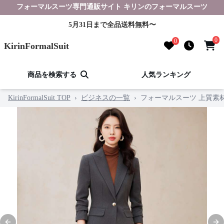
フォーマルスーツ専門通販サイト キリンのフォーマルスーツ
5月31日まで全品送料無料〜
0
0
KirinFormalSuit
商品を検索する
人気ランキング
KirinFormalSuit TOP
›
ビジネスの一覧
›
フォーマルスーツ 上質素