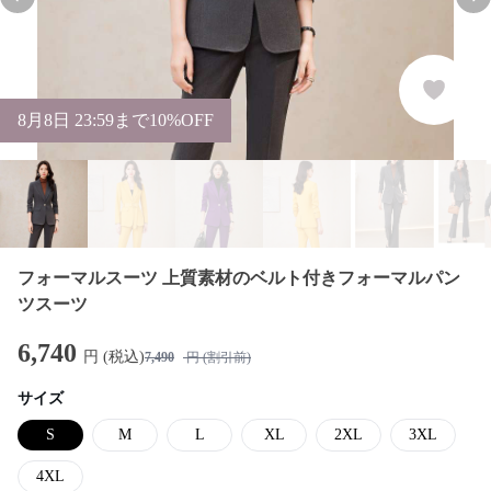
Previous slide
Nex
8
月
8
日 23:59まで10%OFF
フォーマルスーツ 上質素材のベルト付きフォーマルパン
ツスーツ
6,740
円 (税込)
7,490
円 (割引前)
サイズ
S
M
L
XL
2XL
3XL
4XL