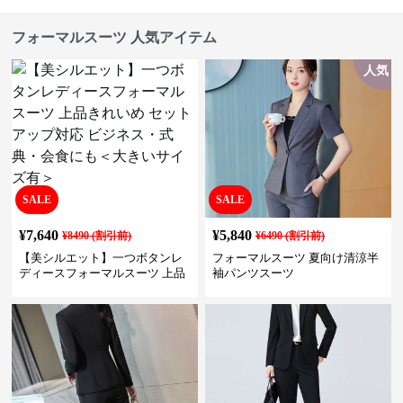
フォーマルスーツ 人気アイテム
人気
SALE
SALE
¥
7,640
¥
5,840
¥
8490
(割引前)
¥
6490
(割引前)
【美シルエット】一つボタンレ
フォーマルスーツ 夏向け清涼半
ディースフォーマルスーツ 上品
袖パンツスーツ
きれいめ セットアップ対応 ビジ
ネス・式典・会食にも＜大きい
サイズ有＞