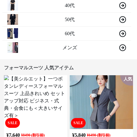
40代
50代
60代
メンズ
フォーマルスーツ 人気アイテム
人気
SALE
SALE
¥
7,640
¥
5,840
¥
8490
(割引前)
¥
6490
(割引前)