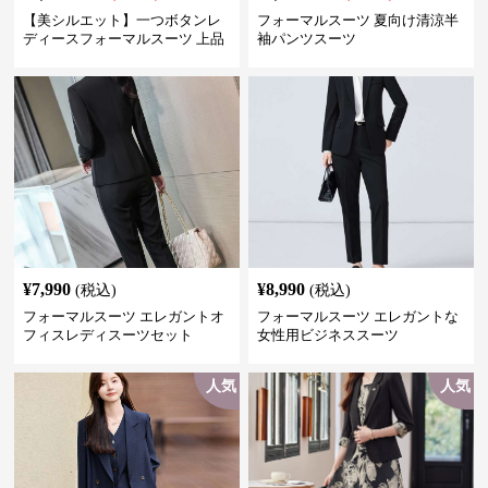
【美シルエット】一つボタンレ
フォーマルスーツ 夏向け清涼半
ディースフォーマルスーツ 上品
袖パンツスーツ
きれいめ セットアップ対応 ビジ
ネス・式典・会食にも＜大きい
サイズ有＞
¥
7,990
¥
8,990
(税込)
(税込)
フォーマルスーツ エレガントオ
フォーマルスーツ エレガントな
フィスレディスーツセット
女性用ビジネススーツ
人気
人気