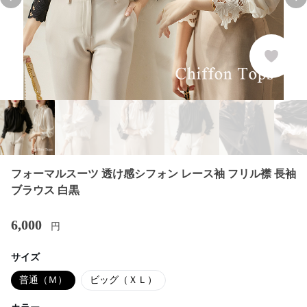
Previous slide
Nex
フォーマルスーツ 透け感シフォン レース袖 フリル襟 長袖
ブラウス 白黒
6,000
円
サイズ
普通（Ｍ）
ビッグ（ＸＬ）