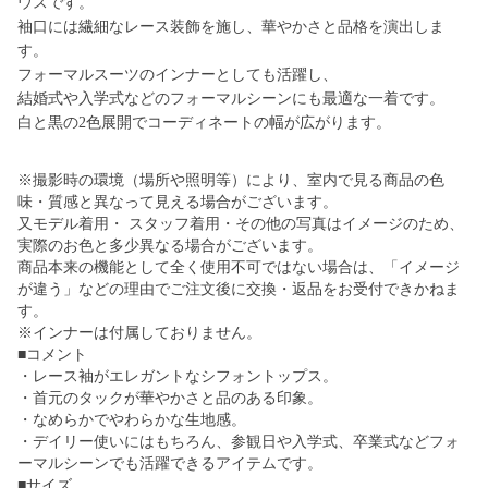
ウスです。
袖口には繊細なレース装飾を施し、華やかさと品格を演出しま
す。
フォーマルスーツのインナーとしても活躍し、
結婚式や入学式などのフォーマルシーンにも最適な一着です。
白と黒の2色展開でコーディネートの幅が広がります。
※撮影時の環境（場所や照明等）により、室内で見る商品の色
味・質感と異なって見える場合がございます。
又モデル着用・ スタッフ着用・その他の写真はイメージのため、
実際のお色と多少異なる場合がございます。
商品本来の機能として全く使用不可ではない場合は、「イメージ
が違う」などの理由でご注文後に交換・返品をお受付できかねま
す。
※インナーは付属しておりません。
■コメント
・レース袖がエレガントなシフォントップス。
・首元のタックが華やかさと品のある印象。
・なめらかでやわらかな生地感。
・デイリー使いにはもちろん、参観日や入学式、卒業式などフォ
ーマルシーンでも活躍できるアイテムです。
■サイズ