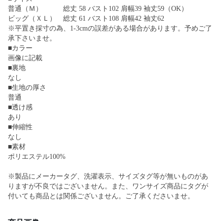
普通（Ｍ） 総丈 58 バスト102 肩幅39 袖丈59（OK）
ビッグ（ＸＬ） 総丈 61 バスト108 肩幅42 袖丈62
※平置き採寸の為、1-3cmの誤差がある場合があります。予めご了
承下さいませ。
■カラー
画像に記載
■裏地
なし
■生地の厚さ
普通
■透け感
あり
■伸縮性
なし
■素材
ポリエステル100%
※製品にメーカータグ、洗濯表示、サイズタグ等が無いものがあ
りますが不良ではございません。また、ワンサイズ商品にタグが
付いても商品とは関係ございません。ご了承くださいませ。