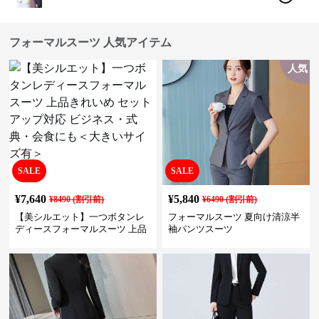
フォーマルスーツ 人気アイテム
人気
SALE
SALE
¥
7,640
¥
5,840
¥
8490
(割引前)
¥
6490
(割引前)
【美シルエット】一つボタンレ
フォーマルスーツ 夏向け清涼半
ディースフォーマルスーツ 上品
袖パンツスーツ
きれいめ セットアップ対応 ビジ
ネス・式典・会食にも＜大きい
サイズ有＞