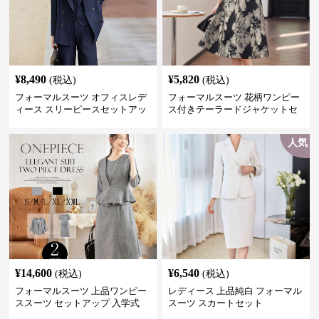
¥
8,490
¥
5,820
(税込)
(税込)
フォーマルスーツ オフィスレデ
フォーマルスーツ 花柄ワンピー
ィース スリーピースセットアッ
ス付きテーラードジャケットセ
プ
ットアップ
人気
¥
14,600
¥
6,540
(税込)
(税込)
フォーマルスーツ 上品ワンピー
レディース 上品純白 フォーマル
ススーツ セットアップ 入学式
スーツ スカートセット
卒業式 結婚式