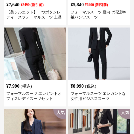
¥
7,640
¥
5,840
¥
8490
(割引前)
¥
6490
(割引前)
【美シルエット】一つボタンレ
フォーマルスーツ 夏向け清涼半
ディースフォーマルスーツ 上品
袖パンツスーツ
きれいめ セットアップ対応 ビジ
ネス・式典・会食にも＜大きい
サイズ有＞
¥
7,990
¥
8,990
(税込)
(税込)
フォーマルスーツ エレガントオ
フォーマルスーツ エレガントな
フィスレディスーツセット
女性用ビジネススーツ
人気
人気