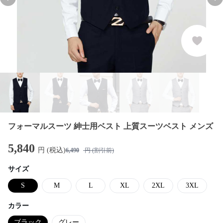
Previous slide
Nex
フォーマルスーツ 紳士用ベスト 上質スーツベスト メンズ
5,840
円 (税込)
6,490
円 (割引前)
サイズ
S
M
L
XL
2XL
3XL
カラー
ブラック
グレー