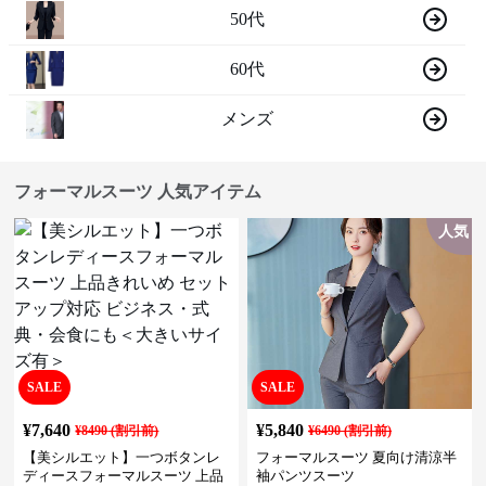
50代
60代
メンズ
フォーマルスーツ 人気アイテム
人気
SALE
SALE
¥
7,640
¥
5,840
¥
8490
(割引前)
¥
6490
(割引前)
【美シルエット】一つボタンレ
フォーマルスーツ 夏向け清涼半
ディースフォーマルスーツ 上品
袖パンツスーツ