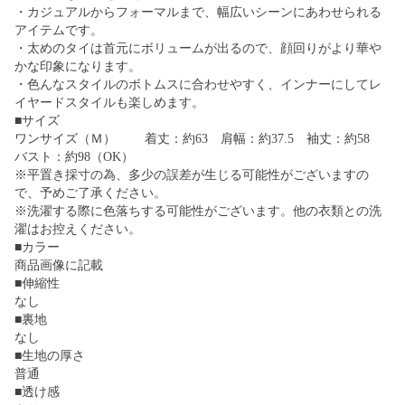
・カジュアルからフォーマルまで、幅広いシーンにあわせられる
アイテムです。
・太めのタイは首元にボリュームが出るので、顔回りがより華や
かな印象になります。
・色んなスタイルのボトムスに合わせやすく、インナーにしてレ
イヤードスタイルも楽しめます。
■サイズ
ワンサイズ（Ｍ） 着丈：約63 肩幅：約37.5 袖丈：約58
バスト：約98（OK）
※平置き採寸の為、多少の誤差が生じる可能性がございますの
で、予めご了承ください。
※洗濯する際に色落ちする可能性がございます。他の衣類との洗
濯はお控えください。
■カラー
商品画像に記載
■伸縮性
なし
■裏地
なし
■生地の厚さ
普通
■透け感