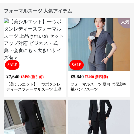
フォーマルスーツ 人気アイテム
人気
SALE
SALE
¥
7,640
¥
5,840
¥
8490
(割引前)
¥
6490
(割引前)
【美シルエット】一つボタンレ
フォーマルスーツ 夏向け清涼半
ディースフォーマルスーツ 上品
袖パンツスーツ
きれいめ セットアップ対応 ビジ
ネス・式典・会食にも＜大きい
サイズ有＞