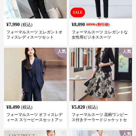
SALE
¥
7,990
¥
8,090
(税込)
¥
8990
(割引前)
フォーマルスーツ エレガントオ
フォーマルスーツ エレガントな
フィスレディスーツセット
女性用ビジネススーツ
人気
人気
¥
8,490
¥
5,820
(税込)
(税込)
フォーマルスーツ オフィスレデ
フォーマルスーツ 花柄ワンピー
ィース スリーピースセットアッ
ス付きテーラードジャケットセ
プ
ットアップ
人気