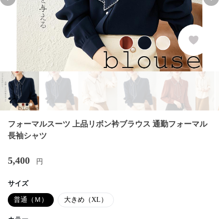
Previous slide
Nex
フォーマルスーツ 上品リボン衿ブラウス 通勤フォーマル
長袖シャツ
5,400
円
サイズ
普通（Ｍ）
大きめ（XL）