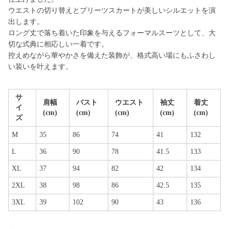
ウエストの切り替えとプリーツスカートが美しいシルエットを演
出します。
ロング丈で落ち着いた印象を与えるフォーマルスーツとして、大
切な式典に相応しい一着です。
控えめながら華やかさを備えた装飾が、格式高い場にもふさわし
い装いを叶えます。
サ
肩幅
バスト
ウエスト
袖丈
着丈
イ
(cm)
(cm)
(cm)
(cm)
(cm)
ズ
M
35
86
74
41
132
L
36
90
78
41.5
133
XL
37
94
82
42
134
2XL
38
98
86
42.5
135
3XL
39
102
90
43
136