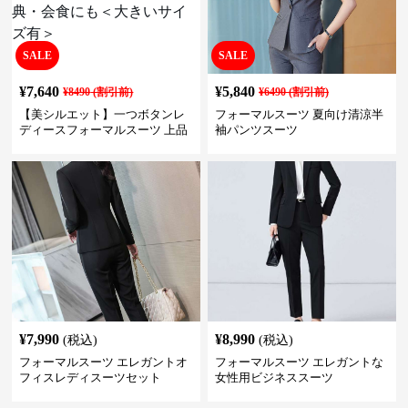
SALE
SALE
¥
7,640
¥
5,840
¥
8490
(割引前)
¥
6490
(割引前)
【美シルエット】一つボタンレ
フォーマルスーツ 夏向け清涼半
ディースフォーマルスーツ 上品
袖パンツスーツ
きれいめ セットアップ対応 ビジ
ネス・式典・会食にも＜大きい
サイズ有＞
¥
7,990
¥
8,990
(税込)
(税込)
フォーマルスーツ エレガントオ
フォーマルスーツ エレガントな
フィスレディスーツセット
女性用ビジネススーツ