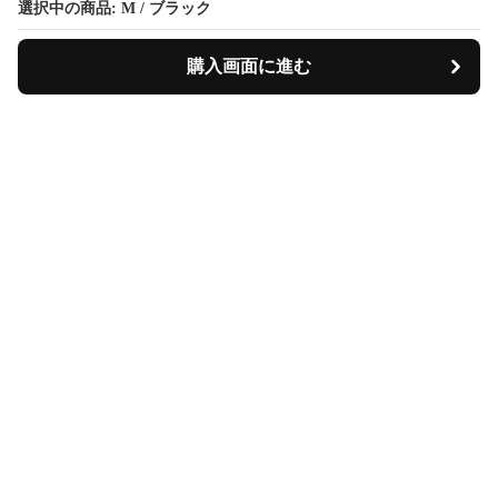
選択中の商品: M / ブラック
購入画面に進む
KirinFormalSuit
について
会社概要
利用規約