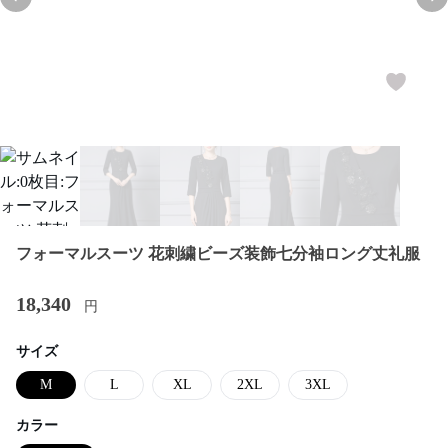
Previous slide
Nex
フォーマルスーツ 花刺繍ビーズ装飾七分袖ロング丈礼服
18,340
円
サイズ
M
L
XL
2XL
3XL
カラー