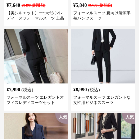
¥
7,640
¥
5,840
¥
8490
(割引前)
¥
6490
(割引前)
【美シルエット】一つボタンレ
フォーマルスーツ 夏向け清涼半
ディースフォーマルスーツ 上品
袖パンツスーツ
きれいめ セットアップ対応 ビジ
ネス・式典・会食にも＜大きい
サイズ有＞
¥
7,990
¥
8,990
(税込)
(税込)
フォーマルスーツ エレガントオ
フォーマルスーツ エレガントな
フィスレディスーツセット
女性用ビジネススーツ
人気
人気