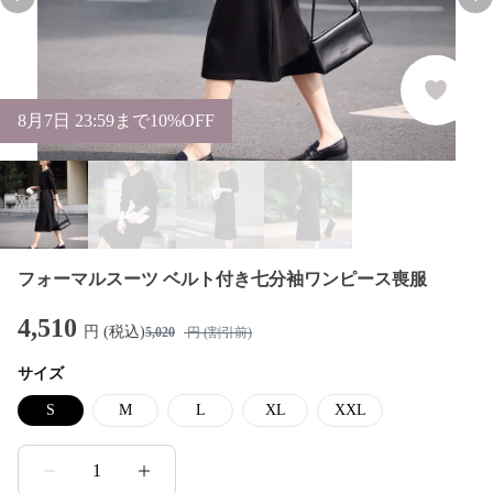
Previous slide
Nex
8
月
7
日 23:59まで10%OFF
フォーマルスーツ ベルト付き七分袖ワンピース喪服
4,510
円 (税込)
5,020
円 (割引前)
サイズ
S
M
L
XL
XXL
1