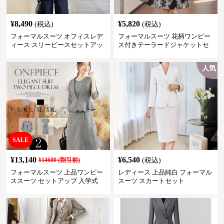
¥
8,490
¥
5,820
(税込)
(税込)
フォーマルスーツ オフィスレデ
フォーマルスーツ 花柄ワンピー
ィース スリーピースセットアッ
ス付きテーラードジャケットセ
プ
ットアップ
人気
SALE
¥
13,140
¥
6,540
¥
14600
(割引前)
(税込)
フォーマルスーツ 上品ワンピー
レディース 上品純白 フォーマル
ススーツ セットアップ 入学式
スーツ スカートセット
卒業式 結婚式