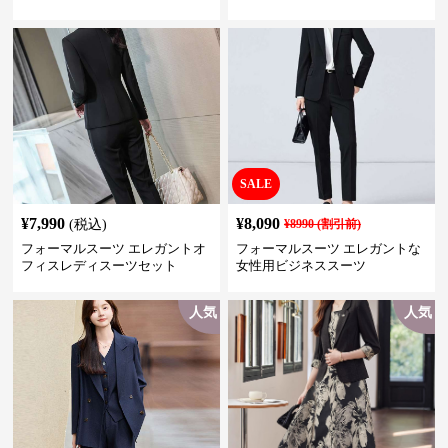
きれいめ セットアップ対応 ビジ
ネス・式典・会食にも＜大きい
サイズ有＞
SALE
¥
7,990
¥
8,090
(税込)
¥
8990
(割引前)
フォーマルスーツ エレガントオ
フォーマルスーツ エレガントな
フィスレディスーツセット
女性用ビジネススーツ
人気
人気