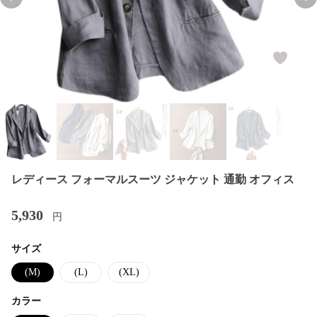
Previous slide
Nex
レディース フォーマルスーツ ジャケット 通勤 オフィス
5,930
円
サイズ
(M)
(L)
(XL)
カラー