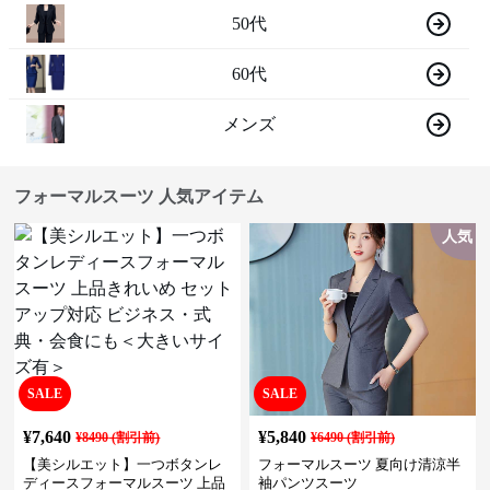
50代
60代
メンズ
フォーマルスーツ 人気アイテム
人気
SALE
SALE
¥
7,640
¥
5,840
¥
8490
(割引前)
¥
6490
(割引前)
【美シルエット】一つボタンレ
フォーマルスーツ 夏向け清涼半
ディースフォーマルスーツ 上品
袖パンツスーツ