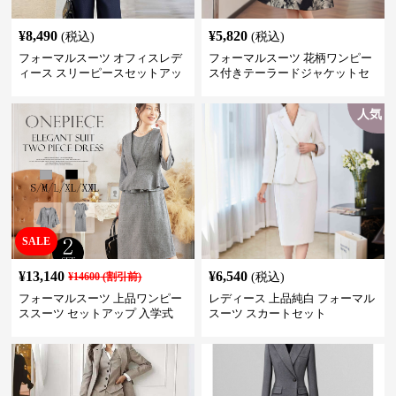
¥
8,490
¥
5,820
(税込)
(税込)
フォーマルスーツ オフィスレデ
フォーマルスーツ 花柄ワンピー
ィース スリーピースセットアッ
ス付きテーラードジャケットセ
プ
ットアップ
人気
SALE
¥
13,140
¥
6,540
¥
14600
(割引前)
(税込)
フォーマルスーツ 上品ワンピー
レディース 上品純白 フォーマル
ススーツ セットアップ 入学式
スーツ スカートセット
卒業式 結婚式