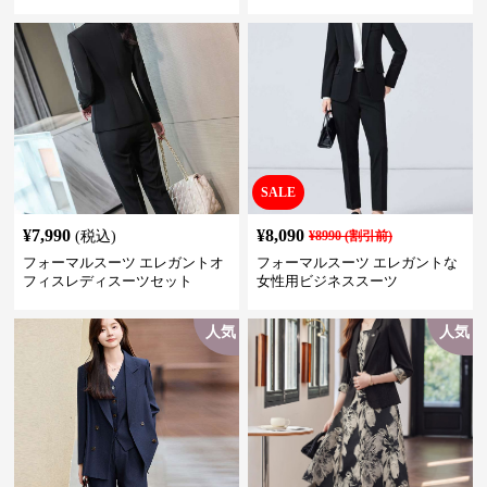
きれいめ セットアップ対応 ビジ
ネス・式典・会食にも＜大きい
サイズ有＞
SALE
¥
7,990
¥
8,090
(税込)
¥
8990
(割引前)
フォーマルスーツ エレガントオ
フォーマルスーツ エレガントな
フィスレディスーツセット
女性用ビジネススーツ
人気
人気