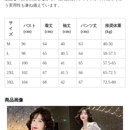
う実用性も兼ね備えています。
サ
バスト
着丈
袖丈
パンツ丈
推奨体重
イ
(cm)
(cm)
(cm)
(cm)
(kg)
ズ
M
96
64
40
63
40-50
L
98
65
40.5
64
50-57.5
XL
100
66
41
65
57.5-65
2XL
102
67
41.5
66
65-72.5
3XL
104
68
42
67
72.5-80
商品画像