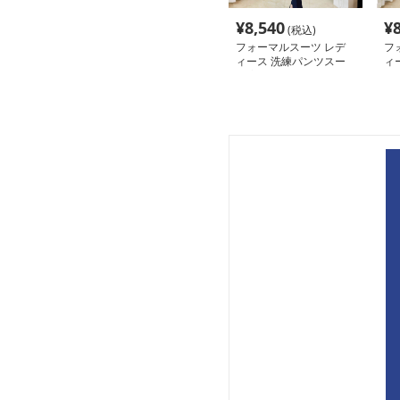
¥
8,540
¥
(税込)
フォーマルスーツ レデ
フ
ィース 洗練パンツスー
ィ
ツ 美シルエット フォー
ン
マル
マ