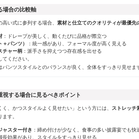
る場合の比較軸
の高い式に参列する場合、
素材と仕立てのクオリティが最優先
材
：ドレープが美しく、動くたびに品格が際立つ
ト＋パンツ）
：統一感があり、フォーマル度が高く見える
スチャー柄
：派手さを抑えつつ存在感を出せる
してください。
はパンツスタイルとのバランスが良く、全体をすっきり見せま
重視する場合に見るべきポイント
くく、かつスタイルよく見せたい」という方には、
ストレッチ
ります。
ジャスター付き
：締め付けが少なく、食事の多い披露宴でも快
脚長効果があり、スタイルをすっきり見せる