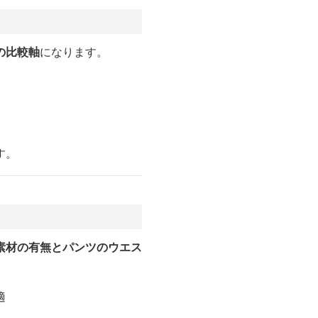
の比較軸
になります。
す。
素材の有無とパンツのウエス
適