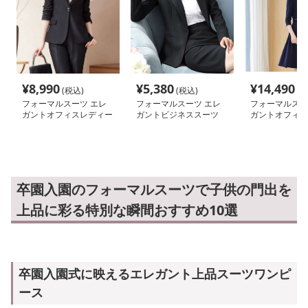
¥
8,990
¥
5,380
¥
14,490
(税込)
(税込)
(税
フォーマルスーツ エレ
フォーマルスーツ エレ
フォーマルスー
ガントオフィスレディー
ガントビジネススーツ
ガントオフィス
ススーツ
女性用
レス
卒園入園のフォーマルスーツで子供の門出を
上品に彩る特別な瞬間おすすめ10選
卒園入園式に映えるエレガント上品スーツワンピ
ース