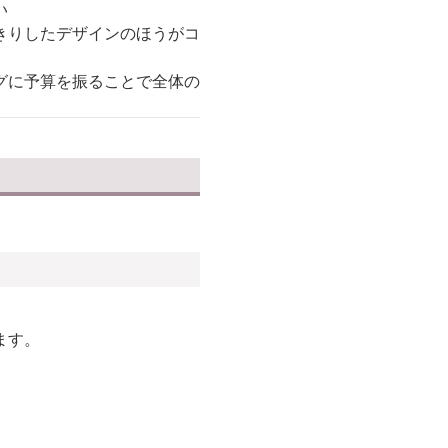
い
きりしたデザインのほうがコ
グに予算を振ることで全体の
ます。
。