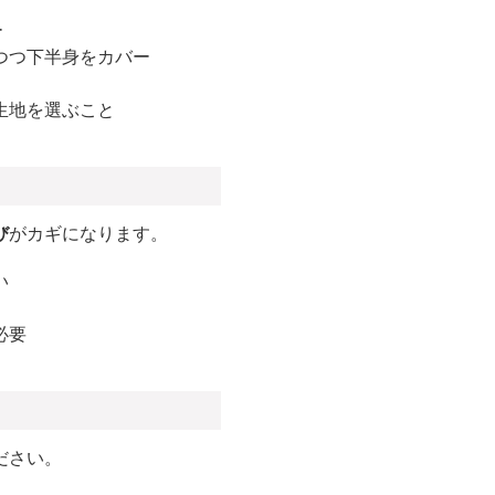
ー
つつ下半身をカバー
生地を選ぶこと
び
がカギになります。
い
必要
ださい。